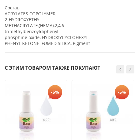
Состав:
ACRYLATES COPOLYMER,
2-HYDROXYETHYL
METHACRYLATE,(HEMA),2,4,6-
trimethylbenzoyldiphenyl
phosphine oxide, HYDROXYCYCLOHEXYL,
PHENYL KETONE, FUMED SILICA, Pigment
С ЭТИМ ТОВАРОМ ТАКЖЕ ПОКУПАЮТ
-5%
-5%