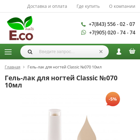
Доставка и оплата
Где купить
О компании
АКСЕССУАРЫ И
РАСХОДНЫЕ
МАТЕРИАЛЫ
+7(843) 556 - 02 - 07
+7(905) 020 - 74 - 74
Аксессуары
Запасные
лампы
Кисти
Одноразовая
Главная
Гель-лак для ногтей Classic №070 10мл
продукция
Гель-лак для ногтей Classic №070
Пилки
10мл
ГЕЛЬ ЛАКИ
-5%
База для гель
лака
Гели для
моделирования
Дизайн ногтей