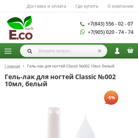
Доставка и оплата
Где купить
О компании
АКСЕССУАРЫ И
РАСХОДНЫЕ
МАТЕРИАЛЫ
+7(843) 556 - 02 - 07
+7(905) 020 - 74 - 74
Аксессуары
Запасные
лампы
Кисти
Одноразовая
Главная
Гель-лак для ногтей Classic №002 10мл, белый
продукция
Гель-лак для ногтей Classic №002
Пилки
10мл, белый
ГЕЛЬ ЛАКИ
-5%
База для гель
лака
Гели для
моделирования
Дизайн ногтей