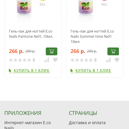
Гель-лак для ногтей E.co
Гель-лак для ногтей E.co
Nails Pantone №01, 10мл.
Nails Summer time №01
10мл.
266
266
280
280
р.
р.
р.
р.
0
0
КУПИТЬ В 1 КЛИК
КУПИТЬ В 1 КЛИК
ПРИЛОЖЕНИЯ
СТРАНИЦЫ
Интернет-магазин E.co
Доставка и оплата
Nails