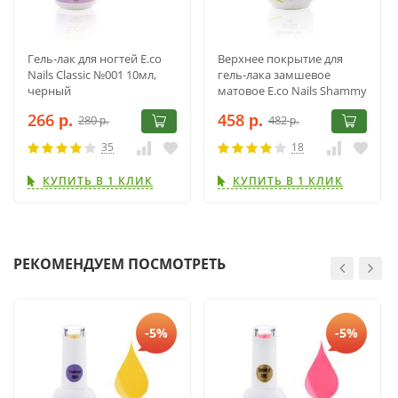
Гель-лак для ногтей E.co
Верхнее покрытие для
Nails Classic №001 10мл,
гель-лака замшевое
черный
матовое E.co Nails Shammy
Top Coat 15 мл
266
458
280
482
р.
р.
р.
р.
35
18
КУПИТЬ В 1 КЛИК
КУПИТЬ В 1 КЛИК
РЕКОМЕНДУЕМ ПОСМОТРЕТЬ
-5%
-5%