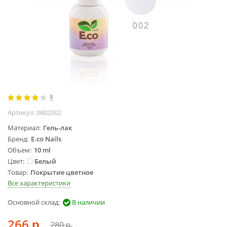
Жидкости для
маникюра
Покрытие
топовое
Цветные гель-
лаки
ОБОРУДОВАНИЕ
8
Аппараты для
Артикул:
0802002
маникюра и
Материал
Гель-лак
педикюра
Бренд
E.co Nails
Инструменты
Объем
10 ml
Лампа-лупа
Цвет
Белый
Лампы
Товар
Покрытие цветное
Все характеристики
Пылесосы
Стерилизаторы
Основной склад:
В наличии
УЗ-ванны
266
Фрезы и
280
р.
р.