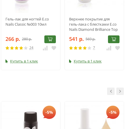
Гель-лак для ногтей E.co
Верхнее покрытие для
Nails Classic №003 10мл
гель-лака с блестками E.co
Nails Diamond Brilliance Top
Coat №03 15 мл
266
541
280
569
р.
р.
р.
р.
24
7
Купить в 1 клик
Купить в 1 клик
-5%
-5%