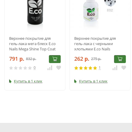
Верхнее покрытие для
Верхнее покрытие для
гель-лака мега блеск E.co
гель-лака с черными
Nails Mega Shine Top Coat
хлопьями E.co Nails
No Sticky, 30 мл
Dalmatian Top Coat Black
791
262
832
275
р.
Flakes, 10 мл
р.
р.
р.
0
1
Купить в 1 клик
Купить в 1 клик