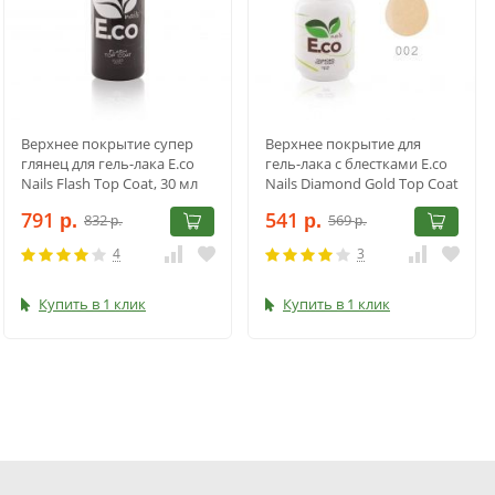
Верхнее покрытие супер
Верхнее покрытие для
глянец для гель-лака E.co
гель-лака с блестками E.co
Nails Flash Top Coat, 30 мл
Nails Diamond Gold Top Coat
№02 15 мл
791
541
832
569
р.
р.
р.
р.
4
3
Купить в 1 клик
Купить в 1 клик