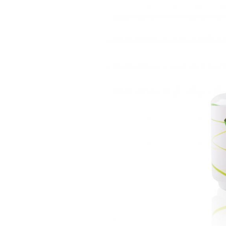
Гели для моделирования
Дизайн ногтей
Жидкости для маникюра
Покрытие топовое
Цветные гель-лаки
ОБОРУДОВАНИЕ
Аппараты для маникюра и педикюра
Инструменты
Лампа-лупа
Лампы
Пылесосы
Стерилизаторы
УЗ-ванны
Фрезы и насадки
Хранение инструмента
РАСПРОДАЖА