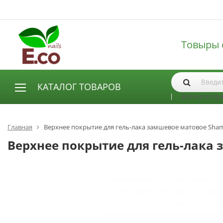
Товыры 
КАТАЛОГ ТОВАРОВ
Все категор
АКСЕССУАРЫ И РАСХОДНЫЕ МАТЕРИАЛЫ
Аксессуары
Главная
Верхнее покрытие для гель-лака замшевое матовое Sham
Запасные лампы
Верхнее покрытие для гель-лака 
Кисти
Одноразовая продукция
Пилки
ГЕЛЬ ЛАКИ
База для гель лака