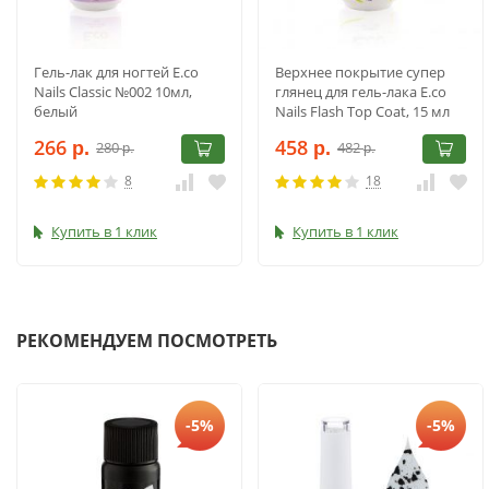
Гель-лак для ногтей E.co
Верхнее покрытие супер
Nails Classic №002 10мл,
глянец для гель-лака E.co
белый
Nails Flash Top Coat, 15 мл
266
458
280
482
р.
р.
р.
р.
8
18
Купить в 1 клик
Купить в 1 клик
РЕКОМЕНДУЕМ ПОСМОТРЕТЬ
-5%
-5%