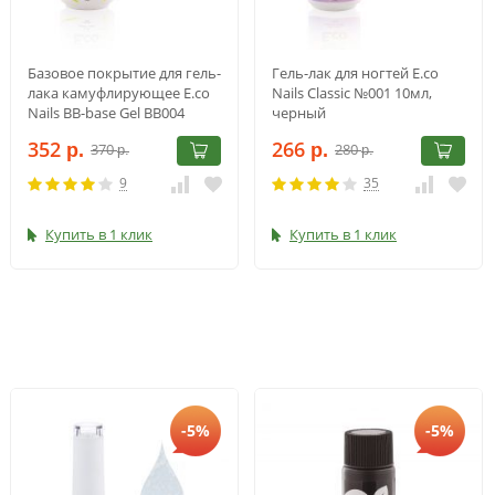
Базовое покрытие для гель-
Гель-лак для ногтей E.co
лака камуфлирующее E.co
Nails Classic №001 10мл,
Nails BB-base Gel BB004
черный
10мл
352
266
370
280
р.
р.
р.
р.
9
35
Купить в 1 клик
Купить в 1 клик
-5%
-5%