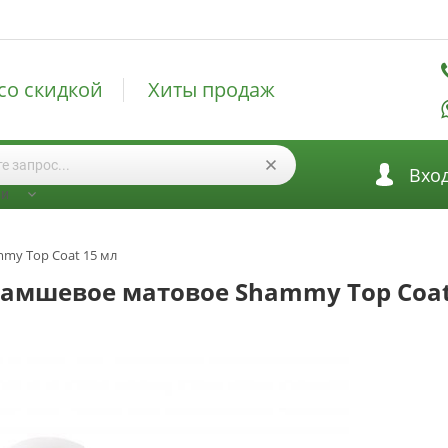
со скидкой
Хиты продаж
Вхо
ии
my Top Coat 15 мл
замшевое матовое Shammy Top Coat