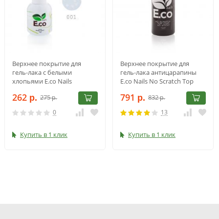
Верхнее покрытие для
Верхнее покрытие для
гель-лака с белыми
гель-лака антицарапины
хлопьями E.co Nails
E.co Nails No Scratch Top
Dalmatian Top Coat White
Coat No Sticky, 30 мл
262
791
275
832
Flakes, 10 мл
р.
р.
р.
р.
0
13
Купить в 1 клик
Купить в 1 клик