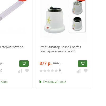
я стерилизатора
Стерилизатор Soline Charms
гласперленовый класс B
877
923
р.
р.
р.
0
0
 клик
Купить в 1 клик