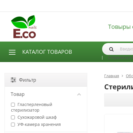
Товыры 
КАТАЛОГ ТОВАРОВ
Стерилизат
АКСЕССУАРЫ И РАСХОДНЫЕ МАТЕРИАЛЫ
Аксессуары
Главная
Обо
Фильтр
Запасные лампы
Стерил
Кисти
Товар
Одноразовая продукция
Гласперленовый
Пилки
стерилизатор
ГЕЛЬ ЛАКИ
Сухожаровой шкаф
УФ-камера хранения
База для гель лака