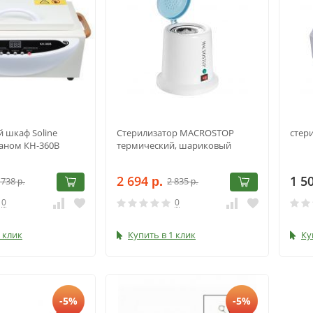
 шкаф Soline
Стерилизатор MACROSTOP
стер
раном КН-360В
термический, шариковый
2 694
1 5
 738
2 835
р.
р.
р.
0
0
 клик
Купить в 1 клик
Ку
-5%
-5%