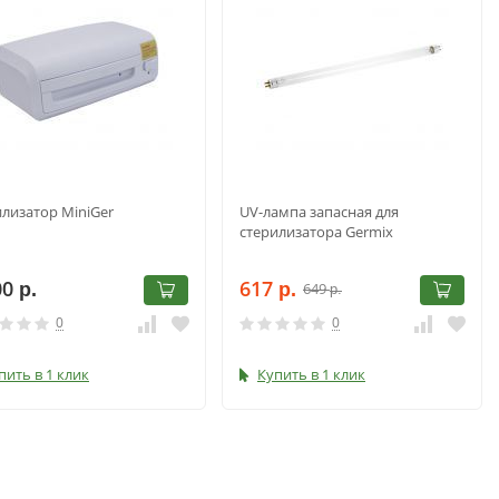
илизатор MiniGer
UV-лампа запасная для
стерилизатора Germix
00
617
649
р.
р.
р.
0
0
пить в 1 клик
Купить в 1 клик