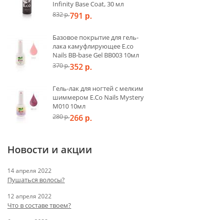
Infinity Base Coat, 30 мл
832
791
р.
р.
Базовое покрытие для гель-
лака камуфлирующее E.co
Nails BB-base Gel BB003 10мл
370
352
р.
р.
Гель-лак для ногтей с мелким
шиммером E.Co Nails Mystery
M010 10мл
280
266
р.
р.
Новости и акции
14 апреля 2022
​Пушаться волосы?
12 апреля 2022
Что в составе твоем?