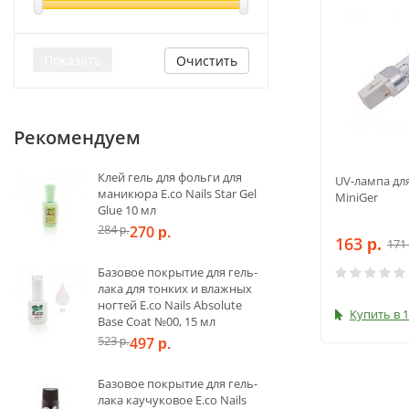
Очистить
Рекомендуем
Клей гель для фольги для
UV-лампа дл
маникюра E.co Nails Star Gel
MiniGer
Glue 10 мл
284
270
р.
р.
163
171
р.
Базовое покрытие для гель-
лака для тонких и влажных
ногтей E.co Nails Absolute
Купить в 1
Base Coat №00, 15 мл
523
497
р.
р.
Базовое покрытие для гель-
лака каучуковое E.co Nails