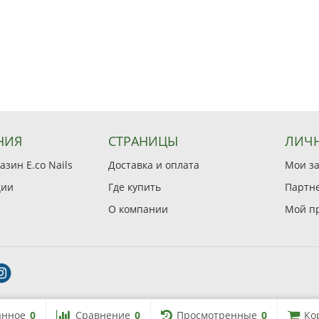
НИЯ
СТРАНИЦЫ
ЛИЧН
зин E.co Nails
Доставка и оплата
Мои з
ции
Где купить
Партн
О компании
Мой п
анное
0
Сравнение
0
Просмотренные
0
Ко