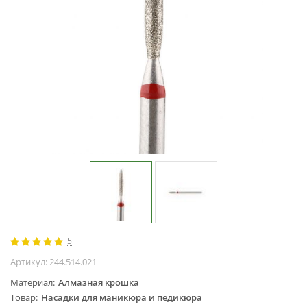
Жидкости для
маникюра
Покрытие
топовое
Цветные гель-
лаки
ОБОРУДОВАНИЕ
Аппараты для
маникюра и
педикюра
Инструменты
Лампа-лупа
Лампы
5
Пылесосы
Артикул:
244.514.021
Стерилизаторы
Материал
Алмазная крошка
УЗ-ванны
Товар
Насадки для маникюра и педикюра
Фрезы и