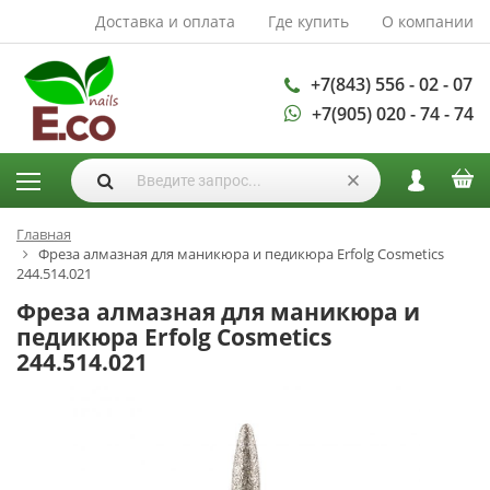
Доставка и оплата
Где купить
О компании
АКСЕССУАРЫ И
РАСХОДНЫЕ
МАТЕРИАЛЫ
+7(843) 556 - 02 - 07
+7(905) 020 - 74 - 74
Аксессуары
Запасные
лампы
Кисти
Одноразовая
Главная
Фреза алмазная для маникюра и педикюра Erfolg Cosmetics
продукция
244.514.021
Пилки
Фреза алмазная для маникюра и
ГЕЛЬ ЛАКИ
педикюра Erfolg Cosmetics
244.514.021
База для гель
лака
Гели для
моделирования
Дизайн ногтей