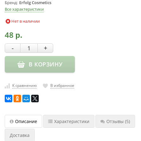
Бренд
Erfolg Cosmetics
насадки
Все характеристики
Хранение
Нет в наличии
инструмента
РАСПРОДАЖА
48
р.
-
+
В КОРЗИНУ
К сравнению
В избранное
Описание
Характеристики
Отзывы
(5)
Доставка