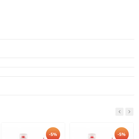
-5%
-5%