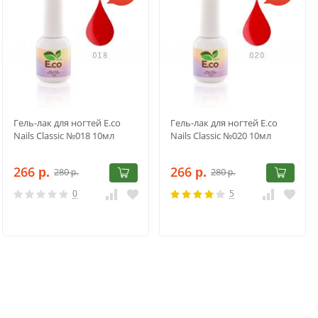
Гель-лак для ногтей E.co
Гель-лак для ногтей E.co
Nails Classic №018 10мл
Nails Classic №020 10мл
266
266
280
280
р.
р.
р.
р.
0
5