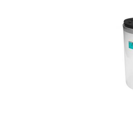
Гели для моделирования
Дизайн ногтей
Жидкости для маникюра
Покрытие топовое
Цветные гель-лаки
ОБОРУДОВАНИЕ
Аппараты для маникюра и педикюра
Инструменты
Лампа-лупа
Лампы
Пылесосы
Стерилизаторы
УЗ-ванны
Фрезы и насадки
Хранение инструмента
РАСПРОДАЖА