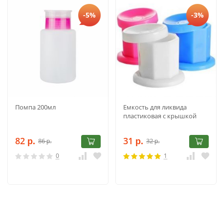
-5%
-3%
Помпа 200мл
Емкость для ликвида
пластиковая с крышкой
82
31
86
32
р.
р.
р.
р.
0
1