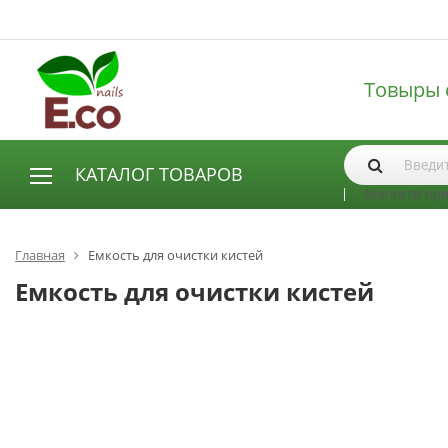
Товыры 
КАТАЛОГ ТОВАРОВ
Все категор
АКСЕССУАРЫ И РАСХОДНЫЕ МАТЕРИАЛЫ
Аксессуары
Главная
Емкость для очистки кистей
Запасные лампы
Емкость для очистки кистей
Кисти
Одноразовая продукция
Пилки
ГЕЛЬ ЛАКИ
База для гель лака