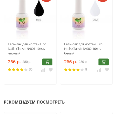
Гель-лак для ногтей E.co
Гель-лак для ногтей E.co
Nails Classic №001 10мл,
Nails Classic №002 10мл,
черный
белый
266
266
280
280
р.
р.
р.
р.
35
8
РЕКОМЕНДУЕМ ПОСМОТРЕТЬ