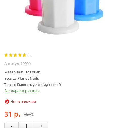
Жидкости для
маникюра
Покрытие
топовое
Цветные гель-
лаки
ОБОРУДОВАНИЕ
1
Аппараты для
Артикул:
19006
маникюра и
Материал
Пластик
педикюра
Бренд
Planet Nails
Инструменты
Товар
Емкость для жидкостей
Лампа-лупа
Все характеристики
Лампы
Нет в наличии
Пылесосы
Стерилизаторы
31
32
р.
р.
УЗ-ванны
-
+
Фрезы и