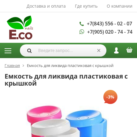
Доставка и оплата
Где купить
О компании
АКСЕССУАРЫ И
РАСХОДНЫЕ
МАТЕРИАЛЫ
+7(843) 556 - 02 - 07
+7(905) 020 - 74 - 74
Аксессуары
Запасные
лампы
Кисти
Одноразовая
Главная
Емкость для ликвида пластиковая с крышкой
продукция
Емкость для ликвида пластиковая с
Пилки
крышкой
ГЕЛЬ ЛАКИ
-3%
База для гель
лака
Гели для
моделирования
Дизайн ногтей