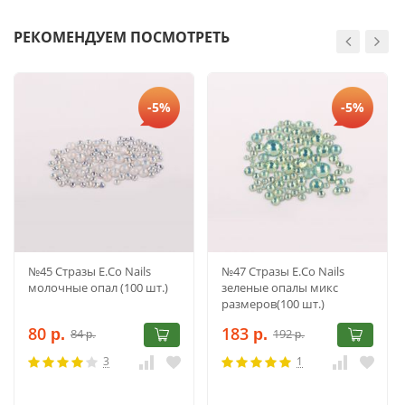
РЕКОМЕНДУЕМ ПОСМОТРЕТЬ
-5%
-5%
№45 Стразы E.Co Nails
№47 Стразы E.Co Nails
молочные опал (100 шт.)
зеленые опалы микс
размеров(100 шт.)
80
183
84
192
р.
р.
р.
р.
3
1