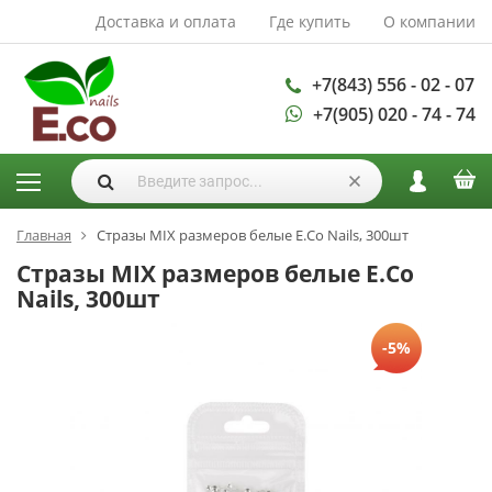
Доставка и оплата
Где купить
О компании
АКСЕССУАРЫ И
РАСХОДНЫЕ
МАТЕРИАЛЫ
+7(843) 556 - 02 - 07
+7(905) 020 - 74 - 74
Аксессуары
Запасные
лампы
Кисти
Одноразовая
Главная
Стразы MIX размеров белые E.Co Nails, 300шт
продукция
Стразы MIX размеров белые E.Co
Пилки
Nails, 300шт
ГЕЛЬ ЛАКИ
-5%
База для гель
лака
Гели для
моделирования
Дизайн ногтей