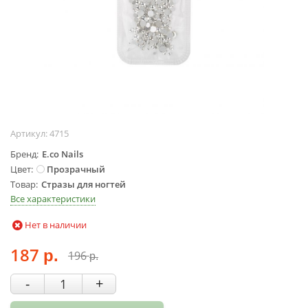
Жидкости для
маникюра
Покрытие
топовое
Цветные гель-
лаки
ОБОРУДОВАНИЕ
Артикул:
4715
Аппараты для
Бренд
E.co Nails
маникюра и
Цвет
Прозрачный
педикюра
Товар
Стразы для ногтей
Инструменты
Все характеристики
Лампа-лупа
Нет в наличии
Лампы
187
Пылесосы
196
р.
р.
Стерилизаторы
-
+
УЗ-ванны
Фрезы и