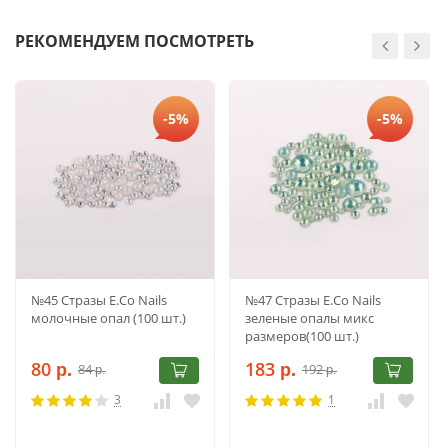
РЕКОМЕНДУЕМ ПОСМОТРЕТЬ
-5%
-5%
№45 Стразы E.Co Nails
№47 Стразы E.Co Nails
молочные опал (100 шт.)
зеленые опалы микс
размеров(100 шт.)
80
183
84
192
р.
р.
р.
р.
3
1