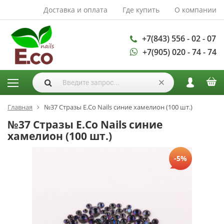
Доставка и оплата
Где купить
О компании
АКСЕССУАРЫ И
РАСХОДНЫЕ
МАТЕРИАЛЫ
+7(843) 556 - 02 - 07
+7(905) 020 - 74 - 74
Аксессуары
Запасные
лампы
Кисти
Одноразовая
Главная
№37 Стразы E.Co Nails синие хамелион (100 шт.)
продукция
№37 Стразы E.Co Nails синие
Пилки
хамелион (100 шт.)
ГЕЛЬ ЛАКИ
-5%
База для гель
лака
Гели для
моделирования
Дизайн ногтей