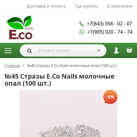
Доставка и оплата
Где купить
О компании
АКСЕССУАРЫ И
РАСХОДНЫЕ
МАТЕРИАЛЫ
+7(843) 556 - 02 - 07
+7(905) 020 - 74 - 74
Аксессуары
Запасные
лампы
Кисти
Одноразовая
Главная
№45 Стразы E.Co Nails молочные опал (100 шт.)
продукция
№45 Стразы E.Co Nails молочные
Пилки
опал (100 шт.)
ГЕЛЬ ЛАКИ
-5%
База для гель
лака
Гели для
моделирования
Дизайн ногтей