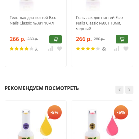
Гель-лак для ногтей E.co
Гель-лак для ногтей E.co
Nails Classic №081 10мл
Nails Classic №001 10мл,
черный
266
266
280
280
р.
р.
р.
р.
3
35
РЕКОМЕНДУЕМ ПОСМОТРЕТЬ
-5%
-5%