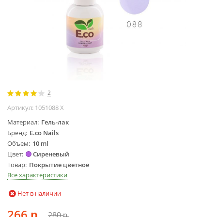
Жидкости для
маникюра
Покрытие
топовое
Цветные гель-
лаки
ОБОРУДОВАНИЕ
2
Аппараты для
Артикул:
1051088 Х
маникюра и
Материал
Гель-лак
педикюра
Бренд
E.co Nails
Инструменты
Объем
10 ml
Лампа-лупа
Цвет
Сиреневый
Лампы
Товар
Покрытие цветное
Все характеристики
Пылесосы
Стерилизаторы
Нет в наличии
УЗ-ванны
266
Фрезы и
280
р.
р.