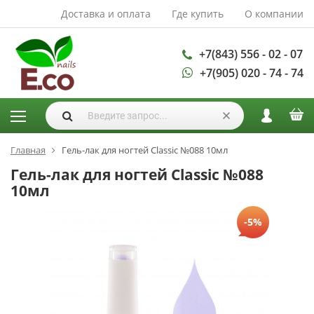
Доставка и оплата
Где купить
О компании
АКСЕССУАРЫ И
РАСХОДНЫЕ
МАТЕРИАЛЫ
+7(843) 556 - 02 - 07
+7(905) 020 - 74 - 74
Аксессуары
Запасные
лампы
Кисти
Одноразовая
Главная
Гель-лак для ногтей Classic №088 10мл
продукция
Гель-лак для ногтей Classic №088
Пилки
10мл
ГЕЛЬ ЛАКИ
-5%
База для гель
лака
Гели для
моделирования
Дизайн ногтей