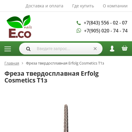
Доставка и оплата
Где купить
О компании
АКСЕССУАРЫ И
РАСХОДНЫЕ
МАТЕРИАЛЫ
+7(843) 556 - 02 - 07
+7(905) 020 - 74 - 74
Аксессуары
Запасные
лампы
Кисти
Одноразовая
Главная
Фреза твердосплавная Erfolg Cosmetics Т1з
продукция
Фреза твердосплавная Erfolg
Пилки
Cosmetics Т1з
ГЕЛЬ ЛАКИ
База для гель
лака
Гели для
моделирования
Дизайн ногтей