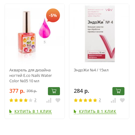
-5%
Акварель для дизайна
ЭндоЖи №4 / 15мл
ногтей E.co Nails Water
Color №05 10 мл
377
284
396
р.
р.
р.
2
2
КУПИТЬ В 1 КЛИК
КУПИТЬ В 1 КЛИК