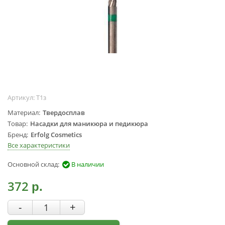
Жидкости для
маникюра
Покрытие
топовое
Цветные гель-
лаки
ОБОРУДОВАНИЕ
Артикул:
Т1з
Аппараты для
Материал
Твердосплав
маникюра и
Товар
Насадки для маникюра и педикюра
педикюра
Бренд
Erfolg Cosmetics
Инструменты
Все характеристики
Лампа-лупа
Основной склад:
В наличии
Лампы
372
Пылесосы
р.
Стерилизаторы
-
+
УЗ-ванны
Фрезы и