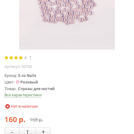
Жидкости для
маникюра
Покрытие
топовое
Цветные гель-
лаки
ОБОРУДОВАНИЕ
1
Аппараты для
Артикул:
50750
маникюра и
Бренд
E.co Nails
педикюра
Цвет
Розовый
Инструменты
Товар
Стразы для ногтей
Лампа-лупа
Все характеристики
Лампы
Нет в наличии
Пылесосы
Стерилизаторы
160
168
р.
р.
УЗ-ванны
-
+
Фрезы и