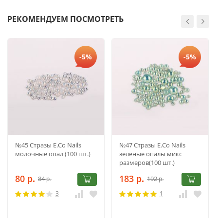
РЕКОМЕНДУЕМ ПОСМОТРЕТЬ
-5%
-5%
№45 Стразы E.Co Nails
№47 Стразы E.Co Nails
молочные опал (100 шт.)
зеленые опалы микс
размеров(100 шт.)
80
183
84
192
р.
р.
р.
р.
3
1