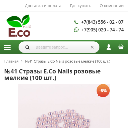
Доставка и оплата
Где купить
О компании
АКСЕССУАРЫ И
РАСХОДНЫЕ
МАТЕРИАЛЫ
+7(843) 556 - 02 - 07
+7(905) 020 - 74 - 74
Аксессуары
Запасные
лампы
Кисти
Одноразовая
Главная
№41 Стразы E.Co Nails розовые мелкие (100 шт.)
продукция
№41 Стразы E.Co Nails розовые
Пилки
мелкие (100 шт.)
ГЕЛЬ ЛАКИ
-5%
База для гель
лака
Гели для
моделирования
Дизайн ногтей