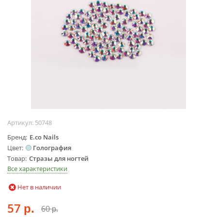
Жидкости для
маникюра
Покрытие
топовое
Цветные гель-
лаки
ОБОРУДОВАНИЕ
Аппараты для
маникюра и
Артикул:
50748
педикюра
Бренд
E.co Nails
Инструменты
Цвет
Голография
Лампа-лупа
Товар
Стразы для ногтей
Лампы
Все характеристики
Пылесосы
Нет в наличии
Стерилизаторы
УЗ-ванны
57
60
р.
р.
Фрезы и