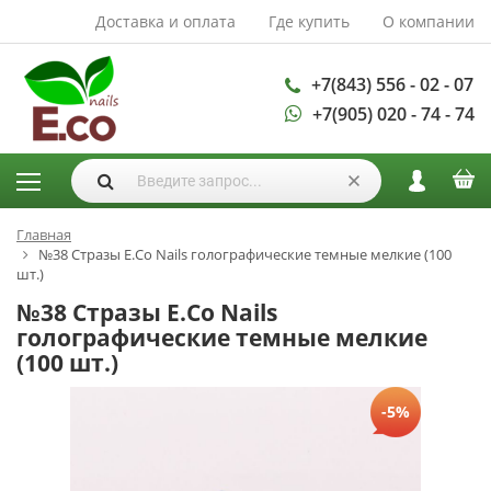
Доставка и оплата
Где купить
О компании
АКСЕССУАРЫ И
РАСХОДНЫЕ
МАТЕРИАЛЫ
+7(843) 556 - 02 - 07
+7(905) 020 - 74 - 74
Аксессуары
Запасные
лампы
Кисти
Одноразовая
Главная
№38 Стразы E.Co Nails голографические темные мелкие (100
продукция
шт.)
Пилки
№38 Стразы E.Co Nails
ГЕЛЬ ЛАКИ
голографические темные мелкие
(100 шт.)
База для гель
лака
-5%
Гели для
моделирования
Дизайн ногтей