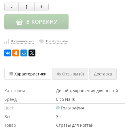
насадки
-
+
Хранение
инструмента
В КОРЗИНУ
РАСПРОДАЖА
К сравнению
В избранное
Характеристики
Отзывы
(0)
Доставка
Категория
Дизайн, украшения для ногтей
Бренд
E.co Nails
Цвет
Голография
Вес
3 г
Товар
Стразы для ногтей