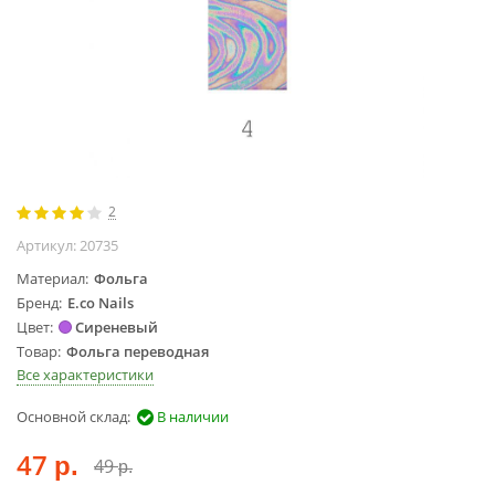
Жидкости для
маникюра
Покрытие
топовое
Цветные гель-
лаки
ОБОРУДОВАНИЕ
2
Аппараты для
Артикул:
20735
маникюра и
Материал
Фольга
педикюра
Бренд
E.co Nails
Инструменты
Цвет
Сиреневый
Лампа-лупа
Товар
Фольга переводная
Лампы
Все характеристики
Пылесосы
Основной склад:
В наличии
Стерилизаторы
47
УЗ-ванны
49
р.
р.
Фрезы и