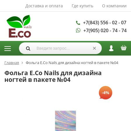
Доставка и оплата
Где купить
О компании
АКСЕССУАРЫ И
РАСХОДНЫЕ
МАТЕРИАЛЫ
+7(843) 556 - 02 - 07
+7(905) 020 - 74 - 74
Аксессуары
Запасные
лампы
Кисти
Одноразовая
Главная
Фольга E.Co Nails для дизайна ногтей в пакете №04
продукция
Фольга E.Co Nails для дизайна
Пилки
ногтей в пакете №04
ГЕЛЬ ЛАКИ
-4%
База для гель
лака
Гели для
моделирования
Дизайн ногтей