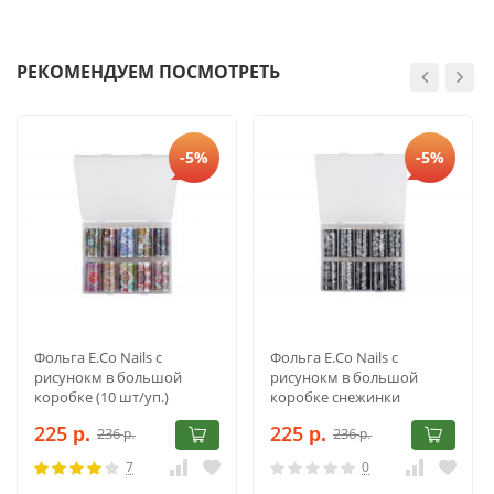
РЕКОМЕНДУЕМ ПОСМОТРЕТЬ
-5%
-5%
Фольга E.Co Nails с
Фольга E.Co Nails с
рисунокм в большой
рисунокм в большой
коробке (10 шт/уп.)
коробке снежинки
черные (10 шт/уп.)
225
225
236
236
р.
р.
р.
р.
7
0