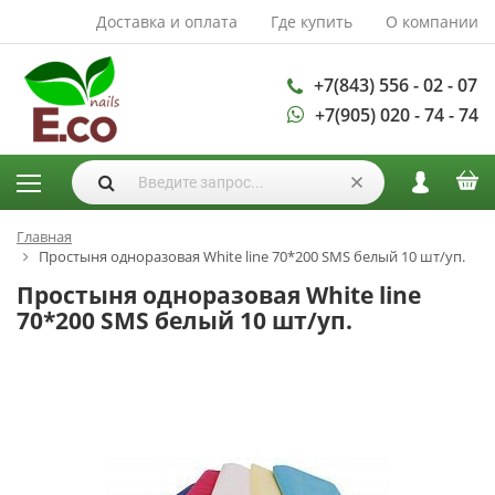
Доставка и оплата
Где купить
О компании
АКСЕССУАРЫ И
РАСХОДНЫЕ
МАТЕРИАЛЫ
+7(843) 556 - 02 - 07
+7(905) 020 - 74 - 74
Аксессуары
Запасные
лампы
Кисти
Одноразовая
Главная
Простыня одноразовая White line 70*200 SMS белый 10 шт/уп.
продукция
Простыня одноразовая White line
Пилки
70*200 SMS белый 10 шт/уп.
ГЕЛЬ ЛАКИ
База для гель
лака
Гели для
моделирования
Дизайн ногтей