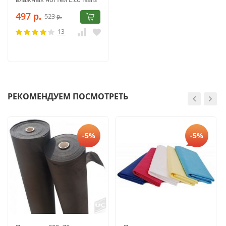
Absolute Base Coat №00, 15
497
523
мл
р.
р.
13
РЕКОМЕНДУЕМ ПОСМОТРЕТЬ
-5%
-5%