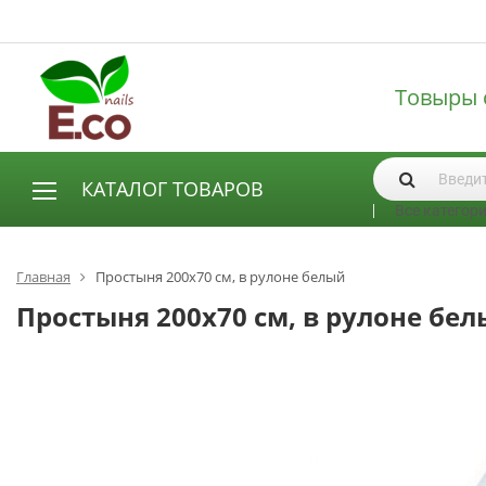
Товыры 
КАТАЛОГ ТОВАРОВ
Все категор
АКСЕССУАРЫ И РАСХОДНЫЕ МАТЕРИАЛЫ
Аксессуары
Главная
Простыня 200х70 cм, в рулоне белый
Запасные лампы
Простыня 200х70 cм, в рулоне бе
Кисти
Одноразовая продукция
Пилки
ГЕЛЬ ЛАКИ
База для гель лака