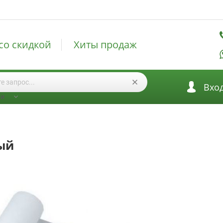
со скидкой
Хиты продаж
Вхо
ии
лый