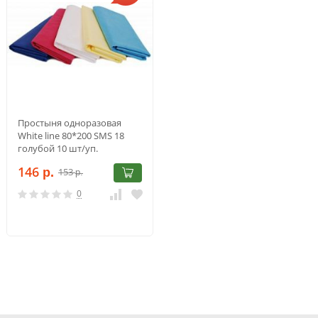
Простыня одноразовая
White line 80*200 SMS 18
голубой 10 шт/уп.
146
153
р.
р.
0