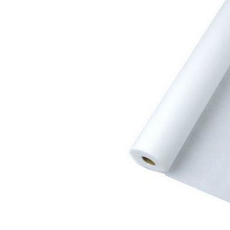
Гели для моделирования
Дизайн ногтей
Жидкости для маникюра
Покрытие топовое
Цветные гель-лаки
ОБОРУДОВАНИЕ
Аппараты для маникюра и педикюра
Инструменты
Лампа-лупа
Лампы
Пылесосы
Стерилизаторы
УЗ-ванны
Фрезы и насадки
Хранение инструмента
РАСПРОДАЖА