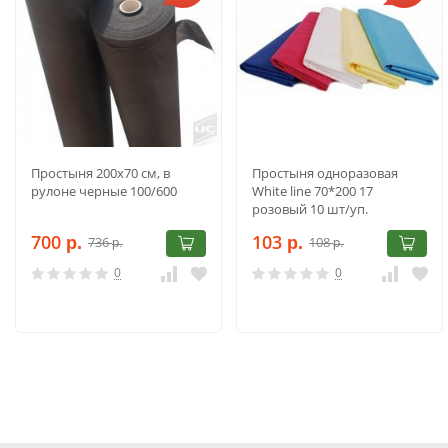
Простыня 200х70 cм, в
Простыня одноразовая
рулоне черные 100/600
White line 70*200 17
розовый 10 шт/уп.
700
103
736
108
р.
р.
р.
р.
0
0