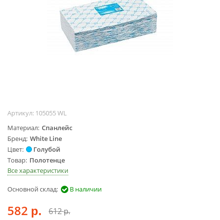
Жидкости для
маникюра
Покрытие
топовое
Цветные гель-
лаки
ОБОРУДОВАНИЕ
Аппараты для
Артикул:
105055 WL
маникюра и
педикюра
Материал
Спанлейс
Бренд
White Line
Инструменты
Цвет
Голубой
Лампа-лупа
Товар
Полотенце
Лампы
Все характеристики
Пылесосы
Основной склад:
В наличии
Стерилизаторы
УЗ-ванны
582
612
р.
р.
Фрезы и