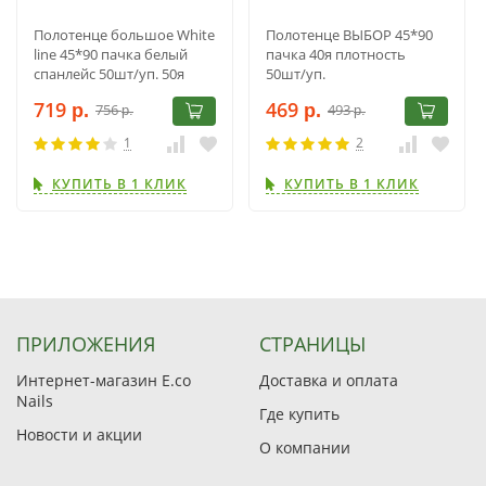
Полотенце большое White
Полотенце ВЫБОР 45*90
line 45*90 пачка белый
пачка 40я плотность
спанлейс 50шт/уп. 50я
50шт/уп.
плотность
719
469
756
493
р.
р.
р.
р.
1
2
КУПИТЬ В 1 КЛИК
КУПИТЬ В 1 КЛИК
ПРИЛОЖЕНИЯ
СТРАНИЦЫ
Интернет-магазин E.co
Доставка и оплата
Nails
Где купить
Новости и акции
О компании