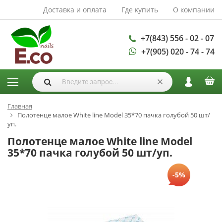
Доставка и оплата
Где купить
О компании
АКСЕССУАРЫ И
РАСХОДНЫЕ
МАТЕРИАЛЫ
+7(843) 556 - 02 - 07
+7(905) 020 - 74 - 74
Аксессуары
Запасные
лампы
Кисти
Одноразовая
Главная
Полотенце малое White line Model 35*70 пачка голубой 50 шт/
продукция
уп.
Пилки
Полотенце малое White line Model
ГЕЛЬ ЛАКИ
35*70 пачка голубой 50 шт/уп.
База для гель
-5%
лака
Гели для
моделирования
Дизайн ногтей