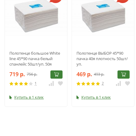
Полотенце большое White
Полотенце ВЫБОР 45*90
line 45*90 пачка белый
пачка 40я плотность 50шт/
спанлейс 50шт/уп. 50я
уп.
плотность
719
469
756
493
р.
р.
р.
р.
1
2
Купить в 1 клик
Купить в 1 клик