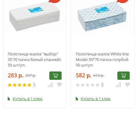
Полотенце малое "выбор"
Полотенце малое White line
35'70 пачка белый спанлейс
Model 35*70 пачка голубой
50 шт/уп.
50 шт/уп.
283
582
297
612
р.
р.
р.
р.
5
0
Купить в 1 клик
Купить в 1 клик