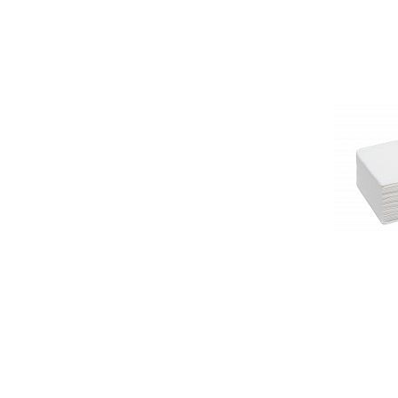
Гели для моделирования
Дизайн ногтей
Жидкости для маникюра
Покрытие топовое
Цветные гель-лаки
ОБОРУДОВАНИЕ
Аппараты для маникюра и педикюра
Инструменты
Лампа-лупа
Лампы
Пылесосы
Стерилизаторы
УЗ-ванны
Фрезы и насадки
Хранение инструмента
РАСПРОДАЖА