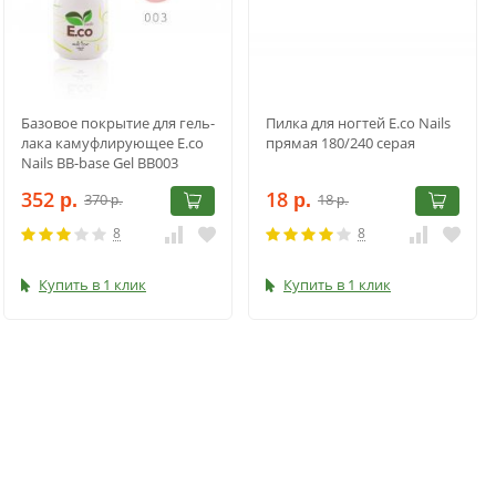
Базовое покрытие для гель-
Пилка для ногтей E.co Nails
лака камуфлирующее E.co
прямая 180/240 серая
Nails BB-base Gel BB003
10мл
352
18
370
18
р.
р.
р.
р.
8
8
Купить в 1 клик
Купить в 1 клик