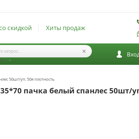
со скидкой
Хиты продаж
Вхо
ии
нлес 50шт/уп. 50я плотность
 35*70 пачка белый спанлес 50шт/уп