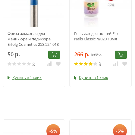
Фреза алмазная для
Гель-лак для ногтей E.co
маникюра и педикюра
Nails Classic №020 10мл
Erfolg Cosmetics 258.524.018
50
266
280
р.
р.
р.
0
5
Купить в 1 клик
Купить в 1 клик
-5%
-5%