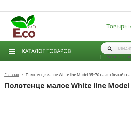
Товыры 
КАТАЛОГ ТОВАРОВ
Все категор
АКСЕССУАРЫ И РАСХОДНЫЕ МАТЕРИАЛЫ
Аксессуары
Главная
Полотенце малое White line Model 35*70 пачка белый спа
Запасные лампы
Полотенце малое White line Model
Кисти
Одноразовая продукция
Пилки
ГЕЛЬ ЛАКИ
База для гель лака