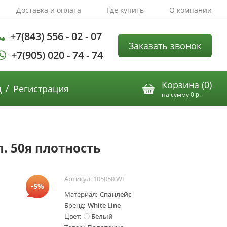
Доставка и оплата
Где купить
О компании
+7(843) 556 - 02 - 07
Заказать звонок
+7(905) 020 - 74 - 74
Корзина (
0
)
/
д
Регистрация
на сумму
0
р.
. 50я плотность
Артикул:
105050 WL
-5%
Материал
Спанлейс
Бренд
White Line
Цвет
Белый