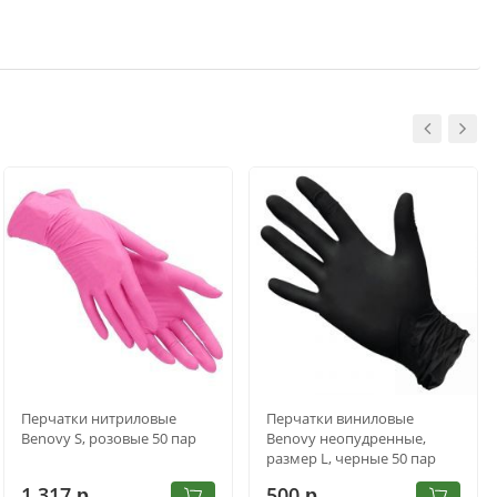
Перчатки нитриловые
Перчатки виниловые
Benovy S, розовые 50 пар
Benovy неопудренные,
размер L, черные 50 пар
1 317
500
р.
р.