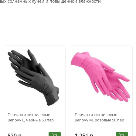
ямых солнечных лучей и повышенной влажности
Перчатки нитриловые
Перчатки нитриловые
Benovy L, черные 50 пар
Benovy M, розовые 50 пар
820
1 251
р.
р.