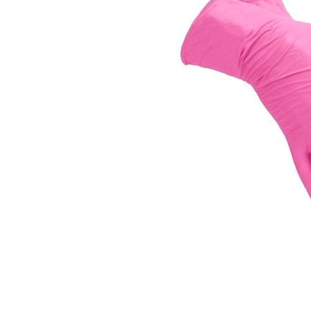
Гели для моделирования
Дизайн ногтей
Жидкости для маникюра
Покрытие топовое
Цветные гель-лаки
ОБОРУДОВАНИЕ
Аппараты для маникюра и педикюра
Инструменты
Лампа-лупа
Лампы
Пылесосы
Стерилизаторы
УЗ-ванны
Фрезы и насадки
Хранение инструмента
РАСПРОДАЖА