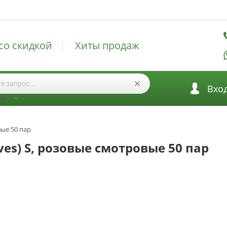
со скидкой
Хиты продаж
Вхо
ии
вые 50 пар
es) S, розовые смотровые 50 пар