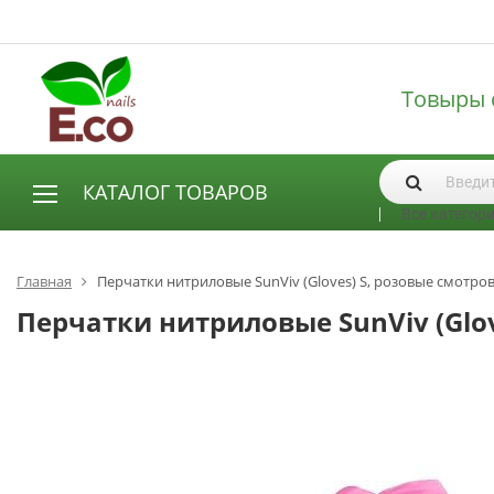
Товыры 
КАТАЛОГ ТОВАРОВ
Все категор
АКСЕССУАРЫ И РАСХОДНЫЕ МАТЕРИАЛЫ
Аксессуары
Главная
Перчатки нитриловые SunViv (Gloves) S, розовые смотро
Запасные лампы
Перчатки нитриловые SunViv (Glov
Кисти
Одноразовая продукция
Пилки
ГЕЛЬ ЛАКИ
База для гель лака