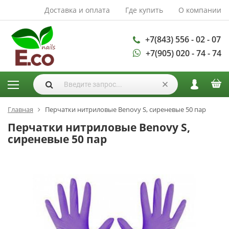
Доставка и оплата
Где купить
О компании
АКСЕССУАРЫ И
РАСХОДНЫЕ
МАТЕРИАЛЫ
+7(843) 556 - 02 - 07
+7(905) 020 - 74 - 74
Аксессуары
Запасные
лампы
Кисти
Одноразовая
Главная
Перчатки нитриловые Benovy S, сиреневые 50 пар
продукция
Перчатки нитриловые Benovy S,
Пилки
сиреневые 50 пар
ГЕЛЬ ЛАКИ
База для гель
лака
Гели для
моделирования
Дизайн ногтей