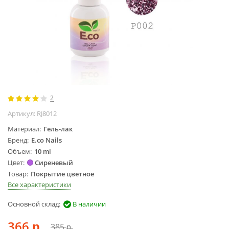
Жидкости для
маникюра
Покрытие
топовое
Цветные гель-
лаки
ОБОРУДОВАНИЕ
2
Аппараты для
Артикул:
RJ8012
маникюра и
Материал
Гель-лак
педикюра
Бренд
E.co Nails
Инструменты
Объем
10 ml
Лампа-лупа
Цвет
Сиреневый
Лампы
Товар
Покрытие цветное
Все характеристики
Пылесосы
Стерилизаторы
Основной склад:
В наличии
УЗ-ванны
366
Фрезы и
385
р.
р.