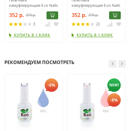
камуфлирующее E.co Nails
камуфлирующее E.co Nails
BB-base Gel BB003 10мл
BB-base Gel BB008 10мл
352
352
370
370
р.
р.
р.
р.
8
20
КУПИТЬ В 1 КЛИК
КУПИТЬ В 1 КЛИК
РЕКОМЕНДУЕМ ПОСМОТРЕТЬ
-5%
NEW!
-5%