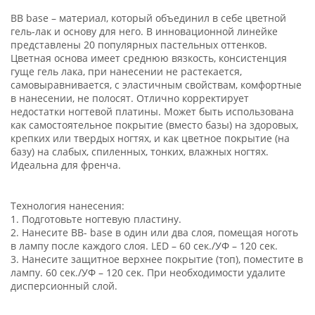
BB base – материал, который объединил в себе цветной
гель-лак и основу для него. В инновационной линейке
представлены 20 популярных пастельных оттенков.
Цветная основа имеет среднюю вязкость, консистенция
гуще гель лака, при нанесении не растекается,
самовыравнивается, с эластичным свойствам, комфортные
в нанесении, не полосят. Отлично корректирует
недостатки ногтевой платины. Может быть использована
как самостоятельное покрытие (вместо базы) на здоровых,
крепких или твердых ногтях, и как цветное покрытие (на
базу) на слабых, спиленных, тонких, влажных ногтях.
Идеальна для френча.
Технология нанесения:
1. Подготовьте ногтевую пластину.
2. Нанесите ВВ- base в один или два слоя, помещая ноготь
в лампу после каждого слоя. LED – 60 сек./УФ – 120 сек.
3. Нанесите защитное верхнее покрытие (топ), поместите в
лампу. 60 сек./УФ – 120 сек. При необходимости удалите
дисперсионный слой.