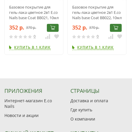
Базовое покрытие для
Базовое покрытие для
гель-лака цветное 2в1 E.co
гель-лака цветное 2в1 E.co
Nails base Coat BB021, 10мл
Nails base Coat BB022, 10мл
352
352
370
370
р.
р.
р.
р.
0
0
КУПИТЬ В 1 КЛИК
КУПИТЬ В 1 КЛИК
ПРИЛОЖЕНИЯ
СТРАНИЦЫ
Интернет-магазин E.co
Доставка и оплата
Nails
Где купить
Новости и акции
О компании