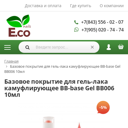
Доставка и оплата
Где купить
О компании
АКСЕССУАРЫ И
РАСХОДНЫЕ
МАТЕРИАЛЫ
+7(843) 556 - 02 - 07
+7(905) 020 - 74 - 74
Аксессуары
Запасные
лампы
Кисти
Одноразовая
Главная
Базовое покрытие для гель-лака камуфлирующее BB-base Gel
продукция
BB006 10мл
Пилки
Базовое покрытие для гель-лака
ГЕЛЬ ЛАКИ
камуфлирующее BB-base Gel BB006
10мл
База для гель
лака
-5%
Гели для
моделирования
Дизайн ногтей