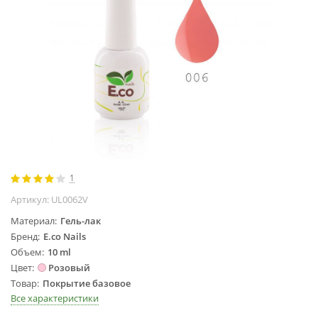
Жидкости для
маникюра
Покрытие
топовое
Цветные гель-
лаки
ОБОРУДОВАНИЕ
Аппараты для
маникюра и
1
педикюра
Артикул:
UL0062V
Инструменты
Лампа-лупа
Материал
Гель-лак
Бренд
E.co Nails
Лампы
Объем
10 ml
Пылесосы
Цвет
Розовый
Стерилизаторы
Товар
Покрытие базовое
УЗ-ванны
Все характеристики
Фрезы и