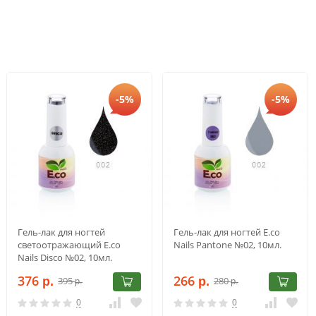
-5%
-5%
Гель-лак для ногтей
Гель-лак для ногтей E.co
светоотражающий E.co
Nails Pantone №02, 10мл.
Nails Disco №02, 10мл.
376
266
395
280
р.
р.
р.
р.
0
0