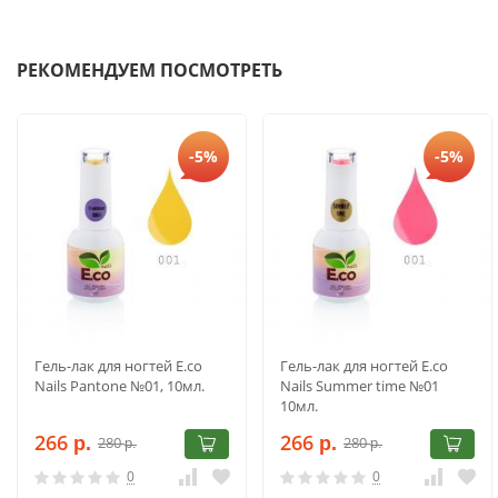
РЕКОМЕНДУЕМ ПОСМОТРЕТЬ
-5%
-5%
Гель-лак для ногтей E.co
Гель-лак для ногтей E.co
Nails Pantone №01, 10мл.
Nails Summer time №01
10мл.
266
266
280
280
р.
р.
р.
р.
0
0