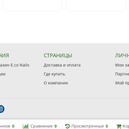
НИЯ
СТРАНИЦЫ
ЛИЧН
зин E.co Nails
Доставка и оплата
Мои з
ции
Где купить
Партн
О компании
Мой п
анное
0
Сравнение
0
Просмотренные
0
Ко