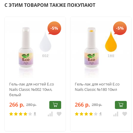
С ЭТИМ ТОВАРОМ ТАКЖЕ ПОКУПАЮТ
-5%
-5%
Гель-лак для ногтей E.co
Гель-лак для ногтей E.co
Nails Classic №002 10мл,
Nails Classic №180 10мл
белый
266
266
280
280
р.
р.
р.
р.
8
4