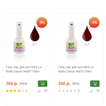
-5%
-5%
Гель-лак для ногтей E.co
Гель-лак для ногтей E.co
Nails Classic №007 10мл
Nails Classic №015 10мл
266
266
280
280
р.
р.
р.
р.
5
0