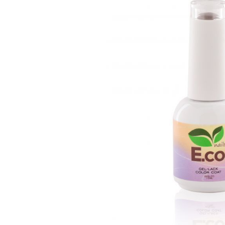
Гели для моделирования
Дизайн ногтей
Жидкости для маникюра
Покрытие топовое
Цветные гель-лаки
ОБОРУДОВАНИЕ
Аппараты для маникюра и педикюра
Инструменты
Лампа-лупа
Лампы
Пылесосы
Стерилизаторы
УЗ-ванны
Фрезы и насадки
Хранение инструмента
РАСПРОДАЖА