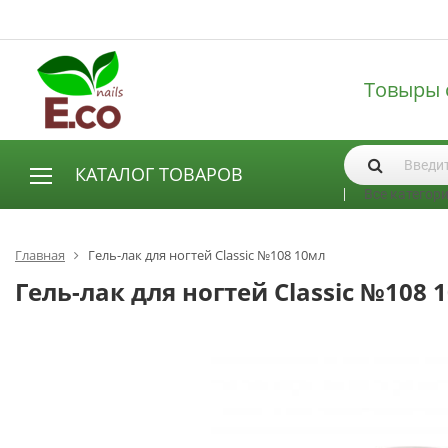
Товыры 
КАТАЛОГ ТОВАРОВ
Все категор
АКСЕССУАРЫ И РАСХОДНЫЕ МАТЕРИАЛЫ
Аксессуары
Главная
Гель-лак для ногтей Classic №108 10мл
Запасные лампы
Гель-лак для ногтей Classic №108 
Кисти
Одноразовая продукция
Пилки
ГЕЛЬ ЛАКИ
База для гель лака