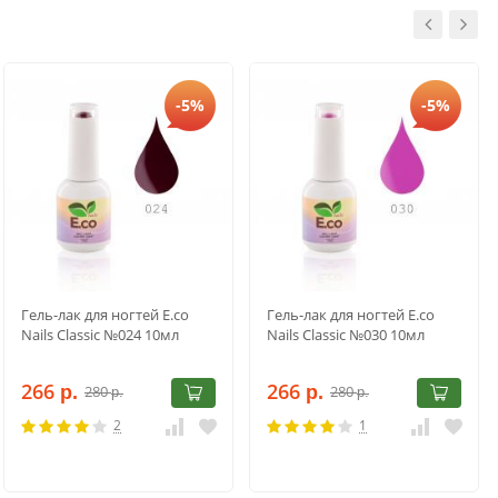
-5%
-5%
Гель-лак для ногтей E.co
Гель-лак для ногтей E.co
Nails Classic №024 10мл
Nails Classic №030 10мл
266
266
280
280
р.
р.
р.
р.
2
1