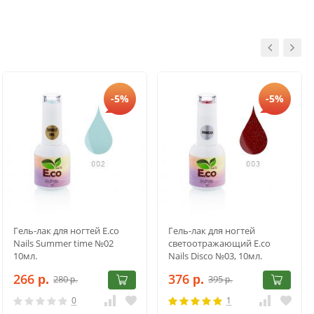
-5%
-5%
Гель-лак для ногтей E.co
Гель-лак для ногтей
Nails Summer time №02
светоотражающий E.co
10мл.
Nails Disco №03, 10мл.
266
376
280
395
р.
р.
р.
р.
0
1