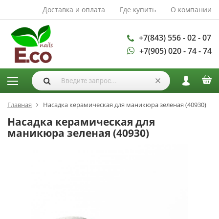
Доставка и оплата
Где купить
О компании
АКСЕССУАРЫ И
РАСХОДНЫЕ
МАТЕРИАЛЫ
+7(843) 556 - 02 - 07
+7(905) 020 - 74 - 74
Аксессуары
Запасные
лампы
Кисти
Одноразовая
Главная
Насадка керамическая для маникюра зеленая (40930)
продукция
Насадка керамическая для
Пилки
маникюра зеленая (40930)
ГЕЛЬ ЛАКИ
База для гель
лака
Гели для
моделирования
Дизайн ногтей