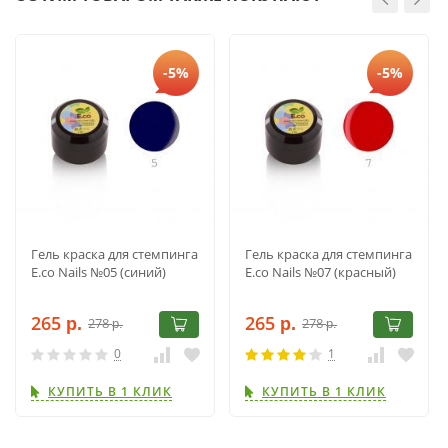
-5%
-5%
Гель краска для стемпинга
Гель краска для стемпинга
E.co Nails №05 (синий)
E.co Nails №07 (красный)
265
265
278
278
р.
р.
р.
р.
0
1
КУПИТЬ В 1 КЛИК
КУПИТЬ В 1 КЛИК