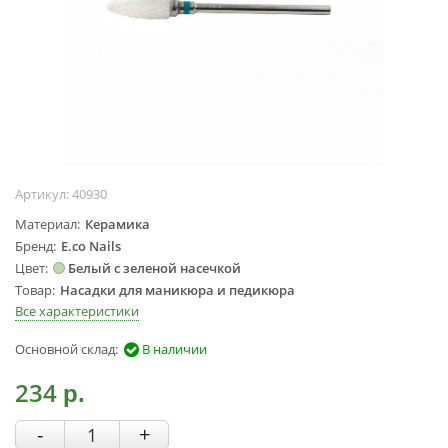
Жидкости для
маникюра
Покрытие
топовое
Цветные гель-
лаки
ОБОРУДОВАНИЕ
Артикул:
40930
Аппараты для
Материал
Керамика
маникюра и
Бренд
E.co Nails
педикюра
Цвет
Белый с зеленой насечкой
Инструменты
Товар
Насадки для маникюра и педикюра
Все характеристики
Лампа-лупа
Лампы
Основной склад:
В наличии
Пылесосы
234
Стерилизаторы
р.
УЗ-ванны
-
+
Фрезы и