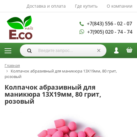
Доставка и оплата
Где купить
О компании
АКСЕССУАРЫ И
РАСХОДНЫЕ
МАТЕРИАЛЫ
+7(843) 556 - 02 - 07
+7(905) 020 - 74 - 74
Аксессуары
Запасные
лампы
Кисти
Одноразовая
Главная
Колпачок абразивный для маникюра 13Х19мм, 80 грит,
продукция
розовый
Пилки
Колпачок абразивный для
ГЕЛЬ ЛАКИ
маникюра 13Х19мм, 80 грит,
розовый
База для гель
лака
Гели для
моделирования
Дизайн ногтей