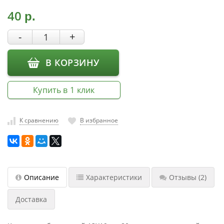
насадки
40
р.
Хранение
-
+
инструмента
РАСПРОДАЖА
В КОРЗИНУ
Купить в 1 клик
К сравнению
В избранное
Описание
Характеристики
Отзывы
(2)
Доставка