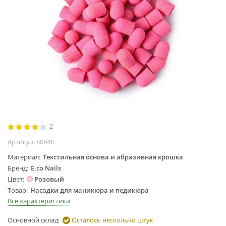
Жидкости для
маникюра
Покрытие
топовое
Цветные гель-
лаки
ОБОРУДОВАНИЕ
Аппараты для
маникюра и
2
педикюра
Артикул:
80846
Инструменты
Лампа-лупа
Материал
Текстильная основа и абразивная крошка
Бренд
E.co Nails
Лампы
Цвет
Розовый
Пылесосы
Товар
Насадки для маникюра и педикюра
Стерилизаторы
Все характеристики
УЗ-ванны
Основной склад:
Осталось несколько штук
Фрезы и