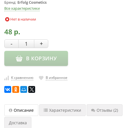
Бренд
Erfolg Cosmetics
насадки
Все характеристики
Хранение
Нет в наличии
инструмента
РАСПРОДАЖА
48
р.
-
+
В КОРЗИНУ
К сравнению
В избранное
Описание
Характеристики
Отзывы
(2)
Доставка