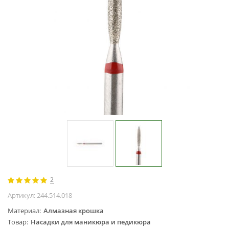
Жидкости для
маникюра
Покрытие
топовое
Цветные гель-
лаки
ОБОРУДОВАНИЕ
Аппараты для
маникюра и
педикюра
Инструменты
Лампа-лупа
Лампы
2
Пылесосы
Артикул:
244.514.018
Стерилизаторы
Материал
Алмазная крошка
УЗ-ванны
Товар
Насадки для маникюра и педикюра
Фрезы и