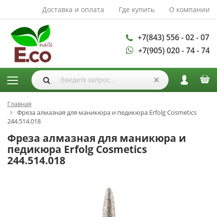
Доставка и оплата
Где купить
О компании
АКСЕССУАРЫ И
РАСХОДНЫЕ
МАТЕРИАЛЫ
+7(843) 556 - 02 - 07
+7(905) 020 - 74 - 74
Аксессуары
Запасные
лампы
Кисти
Одноразовая
Главная
Фреза алмазная для маникюра и педикюра Erfolg Cosmetics
продукция
244.514.018
Пилки
Фреза алмазная для маникюра и
ГЕЛЬ ЛАКИ
педикюра Erfolg Cosmetics
244.514.018
База для гель
лака
Гели для
моделирования
Дизайн ногтей