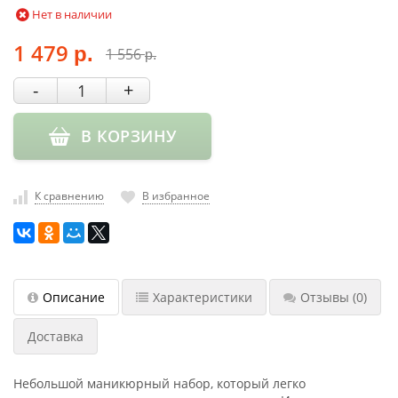
Нет в наличии
насадки
Хранение
1 479
1 556
р.
р.
инструмента
-
+
РАСПРОДАЖА
В КОРЗИНУ
К сравнению
В избранное
Описание
Характеристики
Отзывы
(0)
Доставка
Небольшой маникюрный набор, который легко