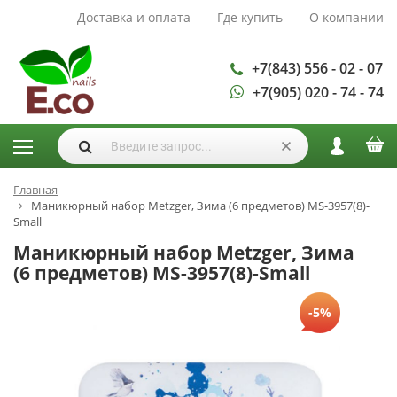
Доставка и оплата
Где купить
О компании
АКСЕССУАРЫ И
РАСХОДНЫЕ
МАТЕРИАЛЫ
+7(843) 556 - 02 - 07
+7(905) 020 - 74 - 74
Аксессуары
Запасные
лампы
Кисти
Одноразовая
Главная
Маникюрный набор Metzger, Зима (6 предметов) MS-3957(8)-
продукция
Small
Пилки
Маникюрный набор Metzger, Зима
ГЕЛЬ ЛАКИ
(6 предметов) MS-3957(8)-Small
База для гель
-5%
лака
Гели для
моделирования
Дизайн ногтей