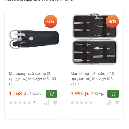
-5%
-5%
Маникюрный набор (3
Маникюрный набор (10
предмета) Metzger MS-103-
предметов) Metzger MS-
D
211-D
1 168
3 950
1 229
4 157
р.
р.
р.
р.
0
0