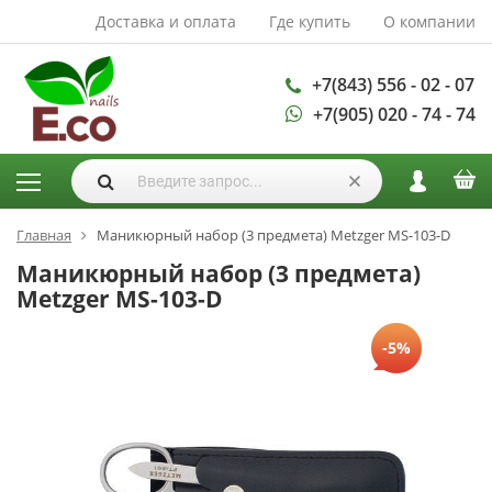
Доставка и оплата
Где купить
О компании
АКСЕССУАРЫ И
РАСХОДНЫЕ
МАТЕРИАЛЫ
+7(843) 556 - 02 - 07
+7(905) 020 - 74 - 74
Аксессуары
Запасные
лампы
Кисти
Одноразовая
Главная
Маникюрный набор (3 предмета) Metzger MS-103-D
продукция
Маникюрный набор (3 предмета)
Пилки
Metzger MS-103-D
ГЕЛЬ ЛАКИ
-5%
База для гель
лака
Гели для
моделирования
Дизайн ногтей