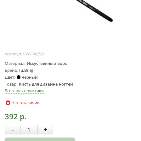
Жидкости для
маникюра
Покрытие
топовое
Цветные гель-
лаки
Артикул:
DW7-00,5JB
ОБОРУДОВАНИЕ
Материал
Искуственный ворс
Аппараты для
Бренд
Ju.Bilej
маникюра и
Цвет
Черный
педикюра
Товар
Кисть для дизайна ногтей
Инструменты
Все характеристики
Лампа-лупа
Нет в наличии
Лампы
392
Пылесосы
р.
Стерилизаторы
-
+
УЗ-ванны
Фрезы и