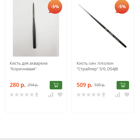
-5%
-5%
Кисть для акварели
Кисть син. п/колон
"Коричневая"
"Страйпер" 5/0, DS4JB
280
509
294
535
р.
р.
р.
р.
0
0