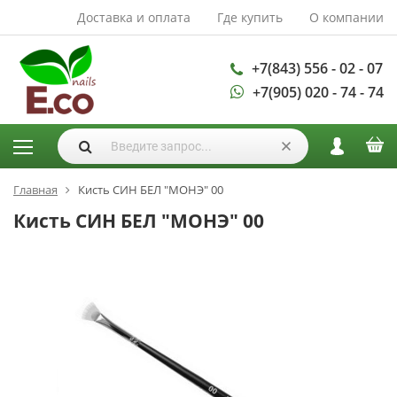
Доставка и оплата
Где купить
О компании
АКСЕССУАРЫ И
РАСХОДНЫЕ
МАТЕРИАЛЫ
+7(843) 556 - 02 - 07
+7(905) 020 - 74 - 74
Аксессуары
Запасные
лампы
Кисти
Одноразовая
Главная
Кисть СИН БЕЛ "МОНЭ" 00
продукция
Кисть СИН БЕЛ "МОНЭ" 00
Пилки
ГЕЛЬ ЛАКИ
База для гель
лака
Гели для
моделирования
Дизайн ногтей