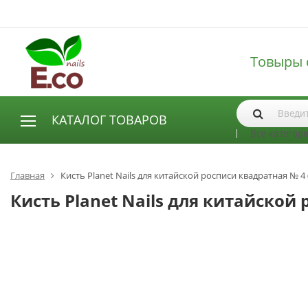
Товыры 
КАТАЛОГ ТОВАРОВ
Все категор
АКСЕССУАРЫ И РАСХОДНЫЕ МАТЕРИАЛЫ
Аксессуары
Главная
Кисть Planet Nails для китайской росписи квадратная № 4 
Запасные лампы
Кисть Planet Nails для китайской 
Кисти
Одноразовая продукция
Пилки
ГЕЛЬ ЛАКИ
База для гель лака