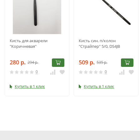
Кисть для акварели
Кисть син. п/колон
"Коричневая"
"Страйпер" 5/0, DS4JB
280
509
294
535
р.
р.
р.
р.
0
0
Купить в 1 клик
Купить в 1 клик