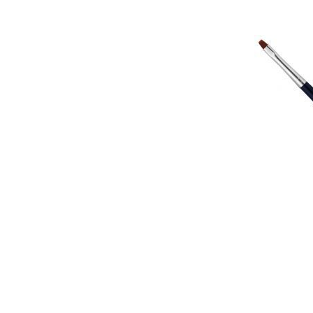
Гели для моделирования
Дизайн ногтей
Жидкости для маникюра
Покрытие топовое
Цветные гель-лаки
ОБОРУДОВАНИЕ
Аппараты для маникюра и педикюра
Инструменты
Лампа-лупа
Лампы
Пылесосы
Стерилизаторы
УЗ-ванны
Фрезы и насадки
Хранение инструмента
РАСПРОДАЖА