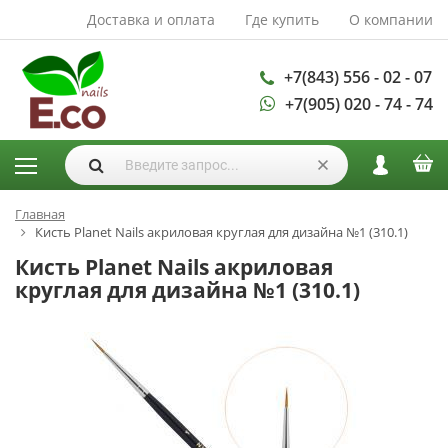
Доставка и оплата
Где купить
О компании
АКСЕССУАРЫ И
РАСХОДНЫЕ
МАТЕРИАЛЫ
+7(843) 556 - 02 - 07
+7(905) 020 - 74 - 74
Аксессуары
Запасные
лампы
Кисти
Одноразовая
Главная
Кисть Planet Nails акриловая круглая для дизайна №1 (310.1)
продукция
Кисть Planet Nails акриловая
Пилки
круглая для дизайна №1 (310.1)
ГЕЛЬ ЛАКИ
База для гель
лака
Гели для
моделирования
Дизайн ногтей