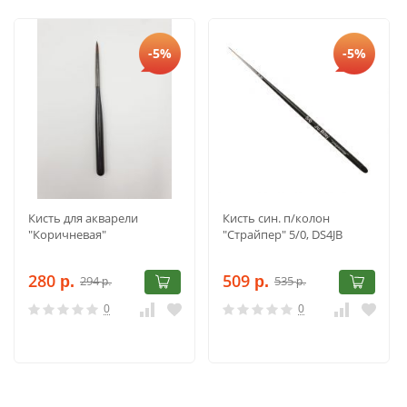
-5%
-5%
Кисть для акварели
Кисть син. п/колон
"Коричневая"
"Страйпер" 5/0, DS4JB
280
509
294
535
р.
р.
р.
р.
0
0