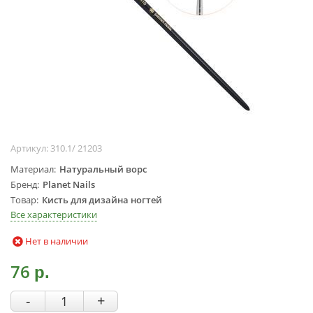
Жидкости для
маникюра
Покрытие
топовое
Цветные гель-
лаки
ОБОРУДОВАНИЕ
Аппараты для
Артикул:
310.1/ 21203
маникюра и
Материал
Натуральный ворс
педикюра
Бренд
Planet Nails
Инструменты
Товар
Кисть для дизайна ногтей
Все характеристики
Лампа-лупа
Лампы
Нет в наличии
Пылесосы
76
Стерилизаторы
р.
УЗ-ванны
-
+
Фрезы и