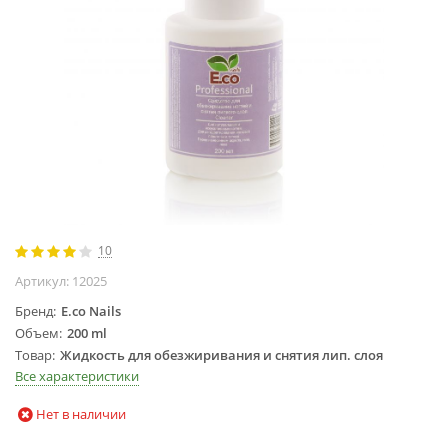
Жидкости для
маникюра
Покрытие
топовое
Цветные гель-
лаки
ОБОРУДОВАНИЕ
Аппараты для
маникюра и
10
педикюра
Артикул:
12025
Инструменты
Лампа-лупа
Бренд
E.co Nails
Объем
200 ml
Лампы
Товар
Жидкость для обезжиривания и снятия лип. слоя
Пылесосы
Все характеристики
Стерилизаторы
Нет в наличии
УЗ-ванны
Фрезы и