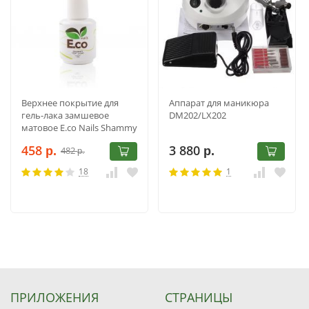
Верхнее покрытие для
Аппарат для маникюра
гель-лака замшевое
DM202/LX202
матовое E.co Nails Shammy
Top Coat 15 мл
458
3 880
482
р.
р.
р.
18
1
ПРИЛОЖЕНИЯ
СТРАНИЦЫ