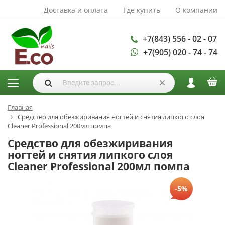
Доставка и оплата
Где купить
О компании
АКСЕССУАРЫ И
РАСХОДНЫЕ
МАТЕРИАЛЫ
+7(843) 556 - 02 - 07
+7(905) 020 - 74 - 74
Аксессуары
Запасные
лампы
Кисти
Одноразовая
Главная
Средство для обезжиривания ногтей и снятия липкого слоя
продукция
Cleaner Professional 200мл помпа
Пилки
Средство для обезжиривания
ГЕЛЬ ЛАКИ
ногтей и снятия липкого слоя
Cleaner Professional 200мл помпа
База для гель
лака
-5%
Гели для
моделирования
Дизайн ногтей