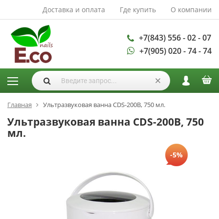
Доставка и оплата
Где купить
О компании
АКСЕССУАРЫ И
РАСХОДНЫЕ
МАТЕРИАЛЫ
+7(843) 556 - 02 - 07
+7(905) 020 - 74 - 74
Аксессуары
Запасные
лампы
Кисти
Одноразовая
Главная
Ультразвуковая ванна CDS-200B, 750 мл.
продукция
Ультразвуковая ванна CDS-200B, 750
Пилки
мл.
ГЕЛЬ ЛАКИ
-5%
База для гель
лака
Гели для
моделирования
Дизайн ногтей