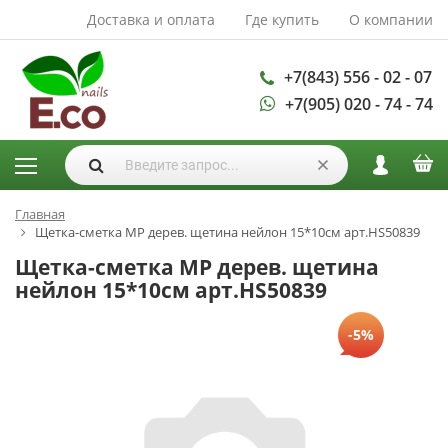
Доставка и оплата
Где купить
О компании
АКСЕССУАРЫ И
РАСХОДНЫЕ
МАТЕРИАЛЫ
+7(843) 556 - 02 - 07
+7(905) 020 - 74 - 74
Аксессуары
Запасные
лампы
Кисти
Одноразовая
Главная
Щетка-сметка МР дерев. щетина нейлон 15*10см арт.НS50839
продукция
Щетка-сметка МР дерев. щетина
Пилки
нейлон 15*10см арт.НS50839
ГЕЛЬ ЛАКИ
База для гель
-5%
лака
Гели для
моделирования
Дизайн ногтей