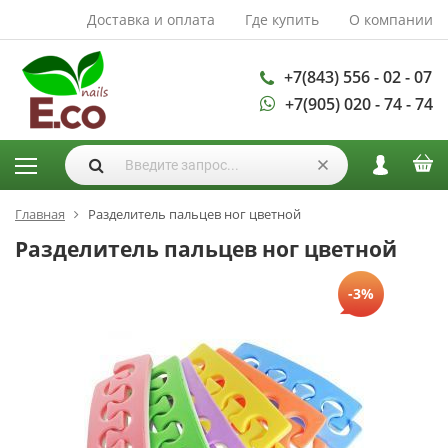
Доставка и оплата
Где купить
О компании
АКСЕССУАРЫ И
РАСХОДНЫЕ
МАТЕРИАЛЫ
+7(843) 556 - 02 - 07
+7(905) 020 - 74 - 74
Аксессуары
Запасные
лампы
Кисти
Одноразовая
Главная
Разделитель пальцев ног цветной
продукция
Разделитель пальцев ног цветной
Пилки
-3%
ГЕЛЬ ЛАКИ
База для гель
лака
Гели для
моделирования
Дизайн ногтей