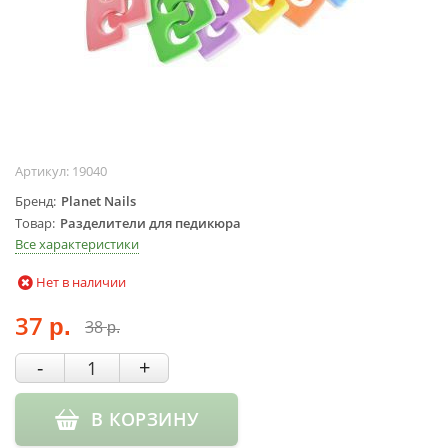
Жидкости для
маникюра
Покрытие
топовое
Цветные гель-
лаки
Артикул:
19040
ОБОРУДОВАНИЕ
Бренд
Planet Nails
Аппараты для
Товар
Разделители для педикюра
маникюра и
Все характеристики
педикюра
Нет в наличии
Инструменты
Лампа-лупа
37
38
р.
р.
Лампы
Пылесосы
-
+
Стерилизаторы
УЗ-ванны
В КОРЗИНУ
Фрезы и