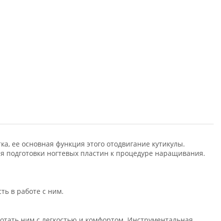
а, ее основная функция этого отодвигание кутикулы.
я подготовки ногтевых пластин к процедуре наращивания.
ть в работе с ним.
отать ним с легкостью и комфортом. Инструментальная