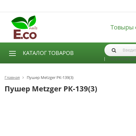
Товыры 
КАТАЛОГ ТОВАРОВ
Все категор
АКСЕССУАРЫ И РАСХОДНЫЕ МАТЕРИАЛЫ
Аксессуары
Главная
Пушер Metzger РК-139(3)
Запасные лампы
Пушер Metzger РК-139(3)
Кисти
Одноразовая продукция
Пилки
ГЕЛЬ ЛАКИ
База для гель лака