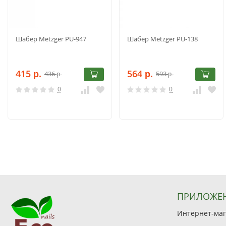
Шабер Metzger PU-947
Шабер Metzger PU-138
415
564
436
593
р.
р.
р.
р.
0
0
ПРИЛОЖЕ
Интернет-мага