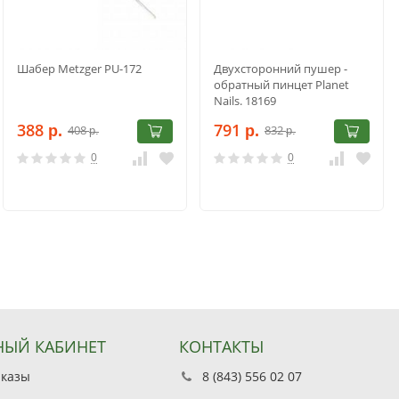
Шабер Metzger PU-172
Двухсторонний пушер -
обратный пинцет Planet
Nails. 18169
388
791
408
832
р.
р.
р.
р.
0
0
ЫЙ КАБИНЕТ
КОНТАКТЫ
аказы
8 (843) 556 02 07