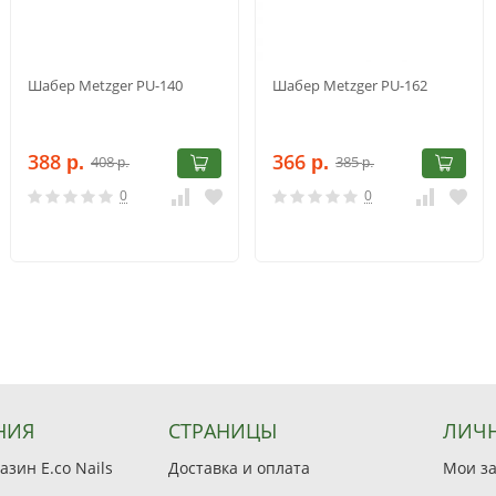
Шабер Metzger PU-140
Шабер Metzger PU-162
388
366
408
385
р.
р.
р.
р.
0
0
НИЯ
СТРАНИЦЫ
ЛИЧН
зин E.co Nails
Доставка и оплата
Мои з