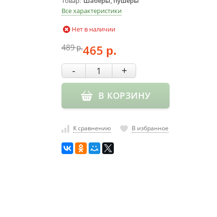
Товар
Шаберы, пушеры
Все характеристики
Нет в наличии
489
465
р.
р.
-
+
В КОРЗИНУ
К сравнению
В избранное