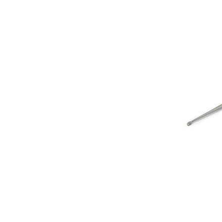
Гели для моделирования
Дизайн ногтей
Жидкости для маникюра
Покрытие топовое
Цветные гель-лаки
ОБОРУДОВАНИЕ
Аппараты для маникюра и педикюра
Инструменты
Лампа-лупа
Лампы
Пылесосы
Стерилизаторы
УЗ-ванны
Фрезы и насадки
Хранение инструмента
РАСПРОДАЖА