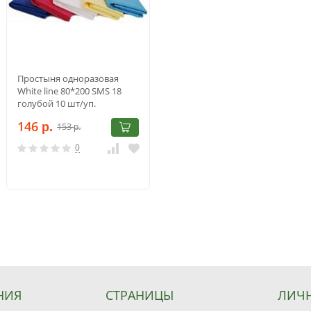
Простыня одноразовая
White line 80*200 SMS 18
голубой 10 шт/уп.
146
153
р.
р.
0
НИЯ
СТРАНИЦЫ
ЛИЧН