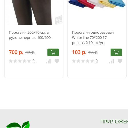
Простыня 200х70 cм, в
Простыня одноразовая
рулоне черные 100/600
White line 70*200 17
розовый 10 шт/уп.
700
103
736
108
р.
р.
р.
р.
0
0
ПРИЛОЖЕ