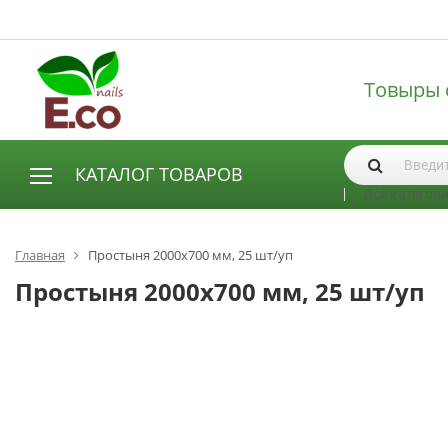
Товыры 
КАТАЛОГ ТОВАРОВ
Все категор
АКСЕССУАРЫ И РАСХОДНЫЕ МАТЕРИАЛЫ
Аксессуары
Главная
Простыня 2000х700 мм, 25 шт/уп
Запасные лампы
Простыня 2000х700 мм, 25 шт/уп
Кисти
Одноразовая продукция
Пилки
ГЕЛЬ ЛАКИ
База для гель лака