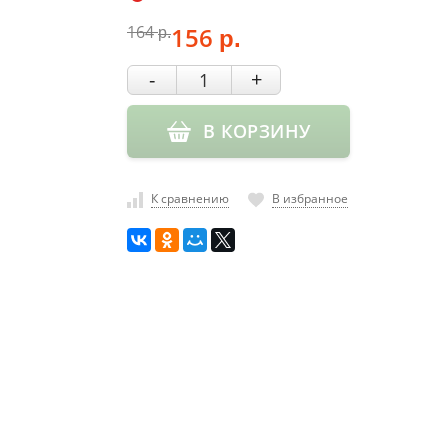
164
156
р.
р.
-
+
В КОРЗИНУ
К сравнению
В избранное