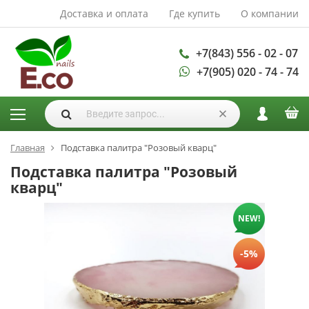
Доставка и оплата
Где купить
О компании
АКСЕССУАРЫ И
РАСХОДНЫЕ
МАТЕРИАЛЫ
+7(843) 556 - 02 - 07
+7(905) 020 - 74 - 74
Аксессуары
Запасные
лампы
Кисти
Одноразовая
Главная
Подставка палитра "Розовый кварц"
продукция
Подставка палитра "Розовый
Пилки
кварц"
ГЕЛЬ ЛАКИ
NEW!
База для гель
лака
-5%
Гели для
моделирования
Дизайн ногтей