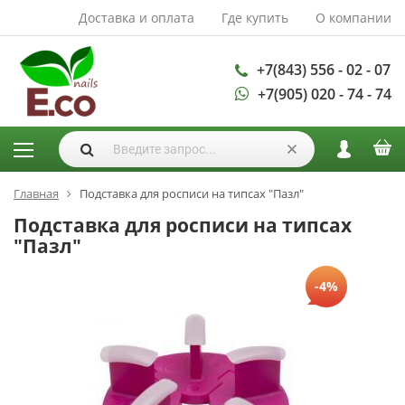
Доставка и оплата
Где купить
О компании
АКСЕССУАРЫ И
РАСХОДНЫЕ
МАТЕРИАЛЫ
+7(843) 556 - 02 - 07
+7(905) 020 - 74 - 74
Аксессуары
Запасные
лампы
Кисти
Одноразовая
Главная
Подставка для росписи на типсах "Пазл"
продукция
Подставка для росписи на типсах
Пилки
"Пазл"
ГЕЛЬ ЛАКИ
-4%
База для гель
лака
Гели для
моделирования
Дизайн ногтей