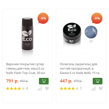
-5%
-5%
Верхнее покрытие супер
Полигель (акригель) для
глянец для гель-лака E.co
ногтей прозрачный, в
Nails Flash Top Coat, 30 мл
банке E.co Nails №00, 15 гр
791
447
832
470
р.
р.
р.
р.
4
7