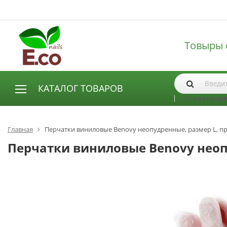
Товыры 
КАТАЛОГ ТОВАРОВ
Все категор
АКСЕССУАРЫ И РАСХОДНЫЕ МАТЕРИАЛЫ
Аксессуары
Главная
Перчатки виниловые Benovy неопудренные, размер L, п
Запасные лампы
Перчатки виниловые Benovy неоп
Кисти
Одноразовая продукция
Пилки
ГЕЛЬ ЛАКИ
База для гель лака