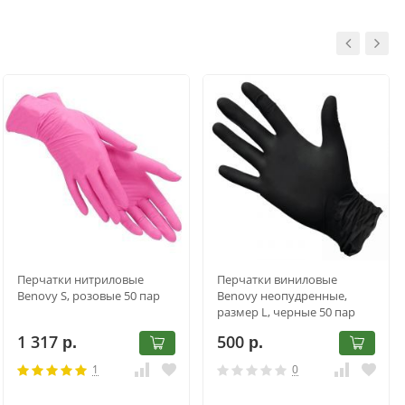
Перчатки нитриловые
Перчатки виниловые
Benovy S, розовые 50 пар
Benovy неопудренные,
размер L, черные 50 пар
1 317
500
р.
р.
1
0