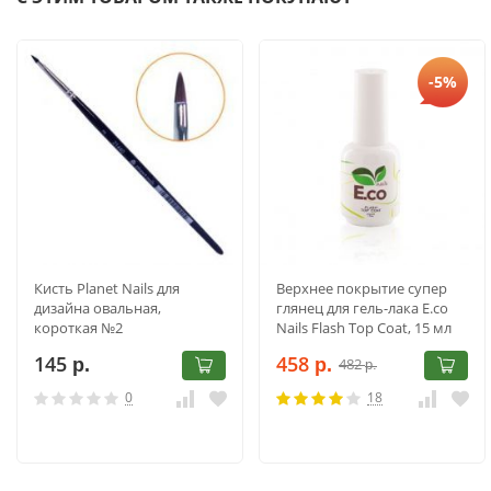
-5%
Кисть Planet Nails для
Верхнее покрытие супер
дизайна овальная,
глянец для гель-лака E.co
короткая №2
Nails Flash Top Coat, 15 мл
145
458
482
р.
р.
р.
0
18