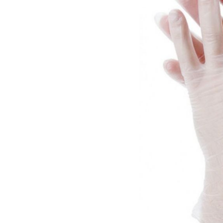
Гели для моделирования
Дизайн ногтей
Жидкости для маникюра
Покрытие топовое
Цветные гель-лаки
ОБОРУДОВАНИЕ
Аппараты для маникюра и педикюра
Инструменты
Лампа-лупа
Лампы
Пылесосы
Стерилизаторы
УЗ-ванны
Фрезы и насадки
Хранение инструмента
РАСПРОДАЖА