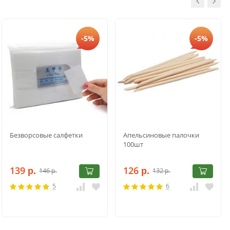
-5%
-5%
Безворсовые салфетки
Апельсиновые палочки
100шт
139
126
146
132
р.
р.
р.
р.
5
6