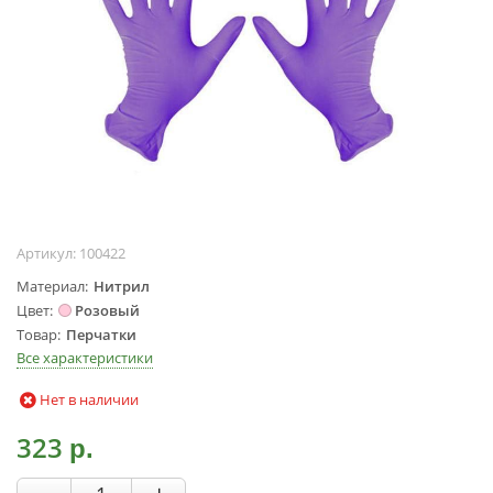
Жидкости для
маникюра
Покрытие
топовое
Цветные гель-
лаки
ОБОРУДОВАНИЕ
Аппараты для
Артикул:
100422
маникюра и
педикюра
Материал
Нитрил
Цвет
Розовый
Инструменты
Товар
Перчатки
Лампа-лупа
Все характеристики
Лампы
Нет в наличии
Пылесосы
Стерилизаторы
323
р.
УЗ-ванны
Фрезы и