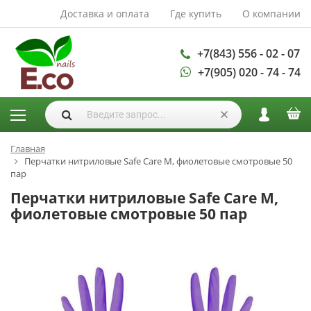
Доставка и оплата
Где купить
О компании
АКСЕССУАРЫ И
РАСХОДНЫЕ
МАТЕРИАЛЫ
+7(843) 556 - 02 - 07
+7(905) 020 - 74 - 74
Аксессуары
Запасные
лампы
Кисти
Одноразовая
Главная
Перчатки нитриловые Safe Care M, фиолетовые смотровые 50
продукция
пар
Пилки
Перчатки нитриловые Safe Care M,
ГЕЛЬ ЛАКИ
фиолетовые смотровые 50 пар
База для гель
лака
Гели для
моделирования
Дизайн ногтей