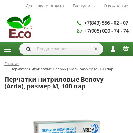
Доставка и оплата
Где купить
О компании
АКСЕССУАРЫ И
РАСХОДНЫЕ
МАТЕРИАЛЫ
+7(843) 556 - 02 - 07
+7(905) 020 - 74 - 74
Аксессуары
Запасные
лампы
Кисти
Одноразовая
Главная
Перчатки нитриловые Benovy (Arda), размер M, 100 пар
продукция
Перчатки нитриловые Benovy
Пилки
(Arda), размер M, 100 пар
ГЕЛЬ ЛАКИ
База для гель
лака
Гели для
моделирования
Дизайн ногтей