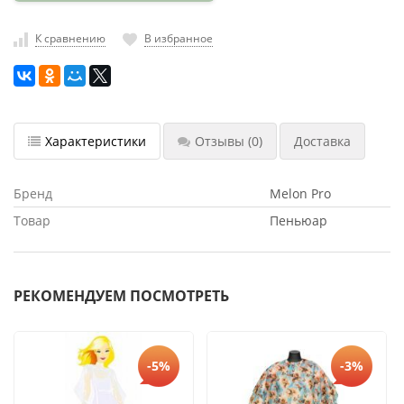
насадки
К сравнению
В избранное
Хранение
инструмента
РАСПРОДАЖА
Характеристики
Отзывы
(0)
Доставка
Бренд
Melon Pro
Товар
Пеньюар
РЕКОМЕНДУЕМ ПОСМОТРЕТЬ
-5%
-3%