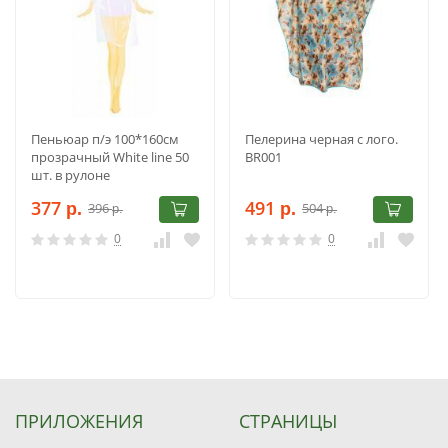
Пеньюар п/э 100*160см
Пелерина черная с лого.
прозрачный White line 50
BR001
шт. в рулоне
377
491
396
504
р.
р.
р.
р.
0
0
ПРИЛОЖЕНИЯ
СТРАНИЦЫ