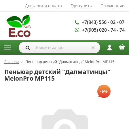
Доставка и оплата
Где купить
О компании
АКСЕССУАРЫ И
РАСХОДНЫЕ
МАТЕРИАЛЫ
+7(843) 556 - 02 - 07
+7(905) 020 - 74 - 74
Аксессуары
Запасные
лампы
Кисти
Одноразовая
Главная
Пеньюар детский "Далматинцы" MelonPro MP115
продукция
Пеньюар детский "Далматинцы"
Пилки
MelonPro MP115
ГЕЛЬ ЛАКИ
-5%
База для гель
лака
Гели для
моделирования
Дизайн ногтей