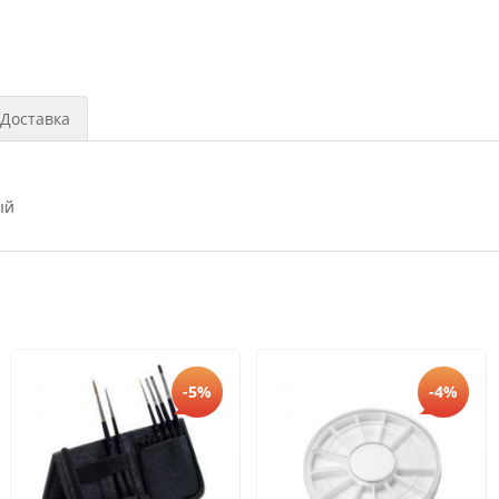
Доставка
ый
-5%
-4%