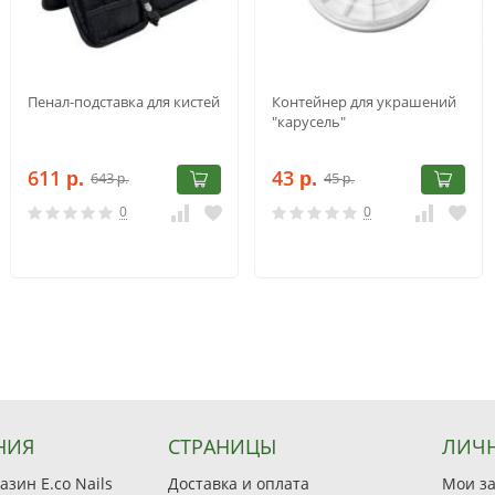
Пенал-подставка для кистей
Контейнер для украшений
"карусель"
611
43
643
45
р.
р.
р.
р.
0
0
НИЯ
СТРАНИЦЫ
ЛИЧН
зин E.co Nails
Доставка и оплата
Мои з