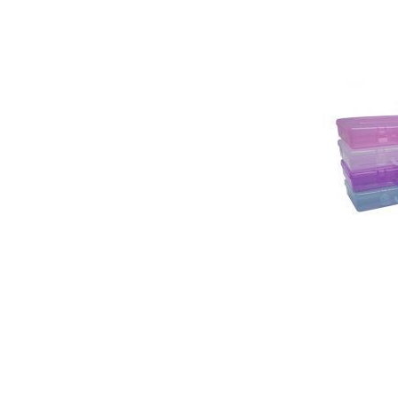
Гели для моделирования
Дизайн ногтей
Жидкости для маникюра
Покрытие топовое
Цветные гель-лаки
ОБОРУДОВАНИЕ
Аппараты для маникюра и педикюра
Инструменты
Лампа-лупа
Лампы
Пылесосы
Стерилизаторы
УЗ-ванны
Фрезы и насадки
Хранение инструмента
РАСПРОДАЖА