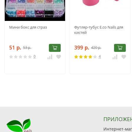
Мини бокс для страз
Футляр-тубус E.co Nails для
кистей
51
399
53
420
р.
р.
р.
р.
0
4
ПРИЛОЖЕ
Интернет-мага