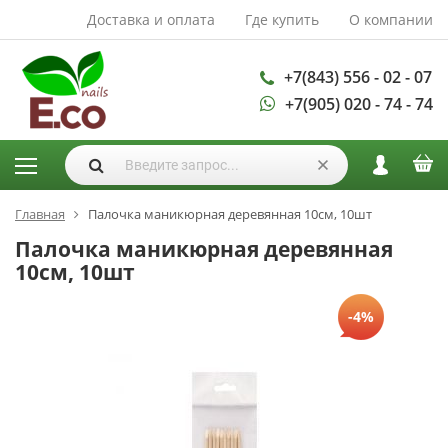
Доставка и оплата
Где купить
О компании
АКСЕССУАРЫ И
РАСХОДНЫЕ
МАТЕРИАЛЫ
+7(843) 556 - 02 - 07
+7(905) 020 - 74 - 74
Аксессуары
Запасные
лампы
Кисти
Одноразовая
Главная
Палочка маникюрная деревянная 10см, 10шт
продукция
Палочка маникюрная деревянная
Пилки
10см, 10шт
ГЕЛЬ ЛАКИ
-4%
База для гель
лака
Гели для
моделирования
Дизайн ногтей