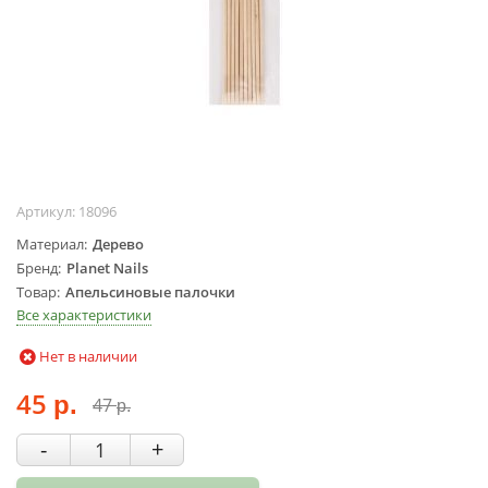
Жидкости для
маникюра
Покрытие
топовое
Цветные гель-
лаки
ОБОРУДОВАНИЕ
Артикул:
18096
Аппараты для
Материал
Дерево
маникюра и
Бренд
Planet Nails
педикюра
Товар
Апельсиновые палочки
Инструменты
Все характеристики
Лампа-лупа
Нет в наличии
Лампы
45
Пылесосы
47
р.
р.
Стерилизаторы
-
+
УЗ-ванны
Фрезы и