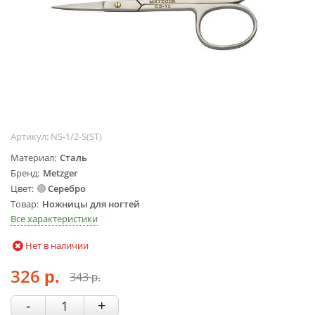
Жидкости для
маникюра
Покрытие
топовое
Цветные гель-
лаки
ОБОРУДОВАНИЕ
Артикул:
NS-1/2-S(ST)
Аппараты для
Материал
Сталь
маникюра и
Бренд
Metzger
педикюра
Цвет
Серебро
Инструменты
Товар
Ножницы для ногтей
Все характеристики
Лампа-лупа
Лампы
Нет в наличии
Пылесосы
326
Стерилизаторы
343
р.
р.
УЗ-ванны
-
+
Фрезы и