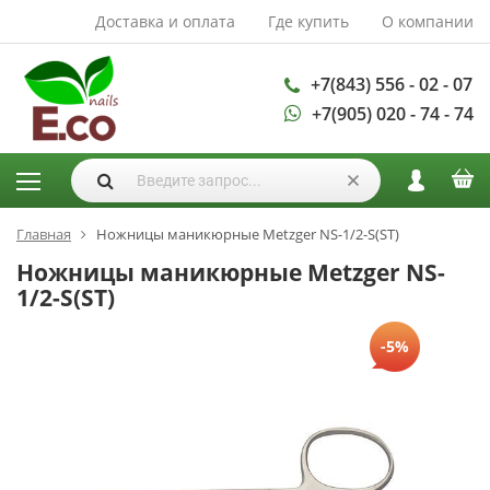
Доставка и оплата
Где купить
О компании
АКСЕССУАРЫ И
РАСХОДНЫЕ
МАТЕРИАЛЫ
+7(843) 556 - 02 - 07
+7(905) 020 - 74 - 74
Аксессуары
Запасные
лампы
Кисти
Одноразовая
Главная
Ножницы маникюрные Metzger NS-1/2-S(ST)
продукция
Ножницы маникюрные Metzger NS-
Пилки
1/2-S(ST)
ГЕЛЬ ЛАКИ
-5%
База для гель
лака
Гели для
моделирования
Дизайн ногтей