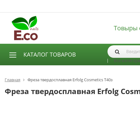
Товыры 
КАТАЛОГ ТОВАРОВ
Все категор
АКСЕССУАРЫ И РАСХОДНЫЕ МАТЕРИАЛЫ
Аксессуары
Главная
Фреза твердосплавная Erfolg Cosmetics Т40з
Запасные лампы
Фреза твердосплавная Erfolg Cosm
Кисти
Одноразовая продукция
Пилки
ГЕЛЬ ЛАКИ
База для гель лака