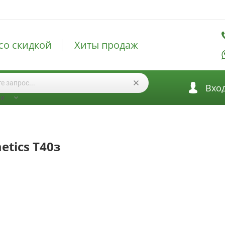
со скидкой
Хиты продаж
Вхо
ии
etics Т40з