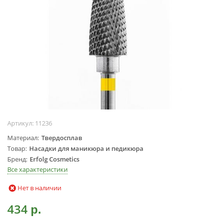
Жидкости для
маникюра
Покрытие
топовое
Цветные гель-
лаки
ОБОРУДОВАНИЕ
Аппараты для
маникюра и
Артикул:
11236
педикюра
Материал
Твердосплав
Инструменты
Товар
Насадки для маникюра и педикюра
Лампа-лупа
Бренд
Erfolg Cosmetics
Лампы
Все характеристики
Пылесосы
Нет в наличии
Стерилизаторы
УЗ-ванны
434
р.
Фрезы и