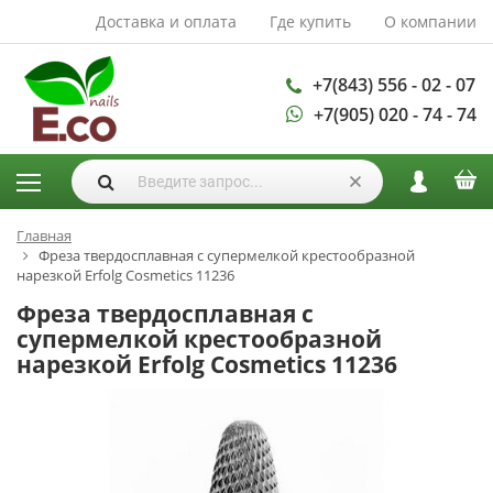
Доставка и оплата
Где купить
О компании
АКСЕССУАРЫ И
РАСХОДНЫЕ
МАТЕРИАЛЫ
+7(843) 556 - 02 - 07
+7(905) 020 - 74 - 74
Аксессуары
Запасные
лампы
Кисти
Одноразовая
Главная
Фреза твердосплавная с супермелкой крестообразной
продукция
нарезкой Erfolg Cosmetics 11236
Пилки
Фреза твердосплавная с
ГЕЛЬ ЛАКИ
супермелкой крестообразной
нарезкой Erfolg Cosmetics 11236
База для гель
лака
Гели для
моделирования
Дизайн ногтей