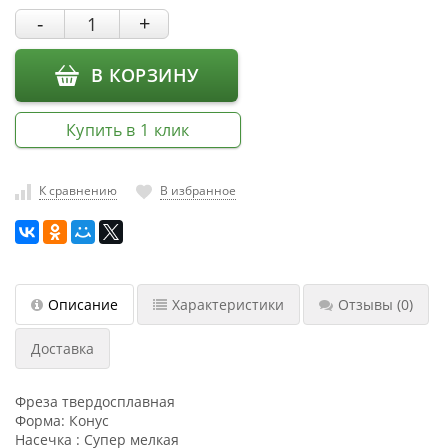
насадки
-
+
Хранение
инструмента
В КОРЗИНУ
РАСПРОДАЖА
Купить в 1 клик
К сравнению
В избранное
Описание
Характеристики
Отзывы
(0)
Доставка
Фреза твердосплавная
Форма: Конус
Насечка : Супер мелкая