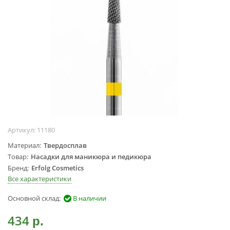
Жидкости для
маникюра
Покрытие
топовое
Цветные гель-
лаки
ОБОРУДОВАНИЕ
Аппараты для
маникюра и
Артикул:
11180
педикюра
Материал
Твердосплав
Инструменты
Товар
Насадки для маникюра и педикюра
Лампа-лупа
Бренд
Erfolg Cosmetics
Лампы
Все характеристики
Пылесосы
Основной склад:
В наличии
Стерилизаторы
УЗ-ванны
434
р.
Фрезы и