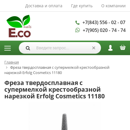
Доставка и оплата
Где купить
О компании
АКСЕССУАРЫ И
РАСХОДНЫЕ
МАТЕРИАЛЫ
+7(843) 556 - 02 - 07
+7(905) 020 - 74 - 74
Аксессуары
Запасные
лампы
Кисти
Одноразовая
Главная
Фреза твердосплавная с супермелкой крестообразной
продукция
нарезкой Erfolg Cosmetics 11180
Пилки
Фреза твердосплавная с
ГЕЛЬ ЛАКИ
супермелкой крестообразной
нарезкой Erfolg Cosmetics 11180
База для гель
лака
Гели для
моделирования
Дизайн ногтей